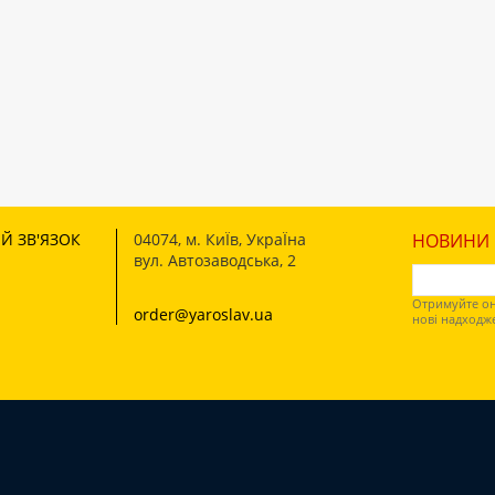
Й ЗВ'ЯЗОК
04074
,
м. КиЇв, УкраЇна
НОВИНИ І
вул. Автозаводська, 2
Отримуйте он
order@yaroslav.ua
нові надходж