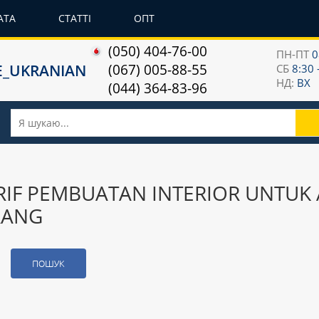
АТА
СТАТТІ
ОПТ
(050) 404-76-00
ПН-ПТ
0
(067) 005-88-55
СБ
8:30 
НД:
ВХ
(044) 364-83-96
ARIF PEMBUATAN INTERIOR UNTUK
RANG
ПОШУК