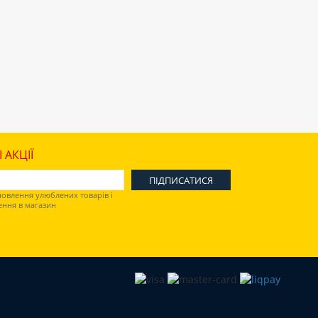
 АКЦІЇ
овлення улюблених товарів і
ення в магазин