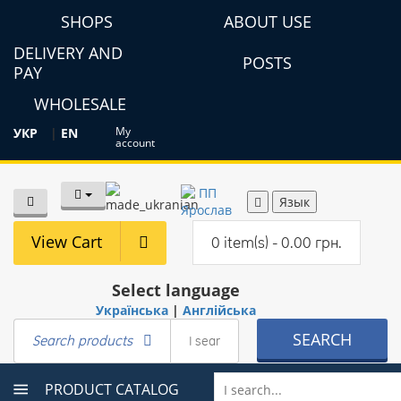
SHOPS
ABOUT USE
DELIVERY AND
POSTS
PAY
WHOLESALE
My
УКР
|
EN
account
Язык
View Cart
0 item(s) - 0.00 грн.
Select language
Українська
|
Англійська
SEARCH
Search products
PRODUCT CATALOG