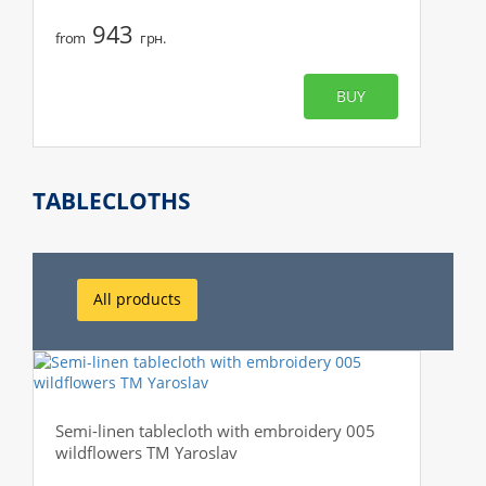
943
from
грн.
BUY
TABLECLOTHS
All products
Semi-linen tablecloth with embroidery 005
wildflowers TM Yaroslav