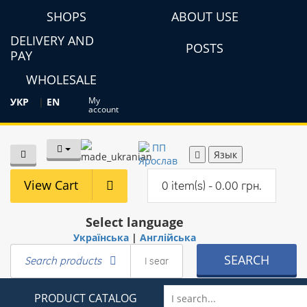
SHOPS
ABOUT USE
DELIVERY AND
POSTS
PAY
WHOLESALE
My
УКР
|
EN
account
Язык
View Cart
0 item(s) - 0.00 грн.
Select language
Українська
|
Англійська
SEARCH
Search products
PRODUCT CATALOG