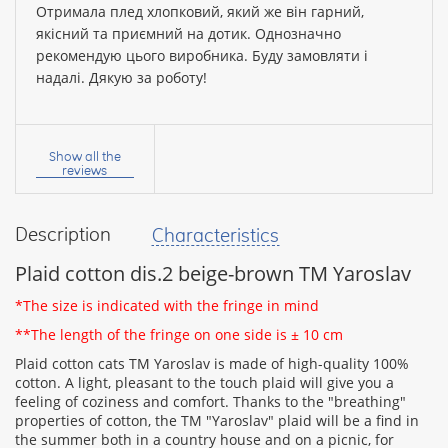
Отримала плед хлопковий, який же він гарний,
якісний та приємний на дотик. Однозначно
рекомендую цього виробника. Буду замовляти і
надалі. Дякую за роботу!
Your
name:
Show all the
reviews
Description
Characteristics
your
feedback
Plaid cotton dis.2 beige-brown TM Yaroslav
​​*The size is indicated with the fringe in mind
**The length of the fringe on one side is ± 10 cm
Plaid cotton cats TM Yaroslav is made of high-quality 100%
Rating:
cotton. A light, pleasant to the touch plaid will give you a
feeling of coziness and comfort. Thanks to the "breathing"
properties of cotton, the TM "Yaroslav" plaid will be a find in
the summer both in a country house and on a picnic, for