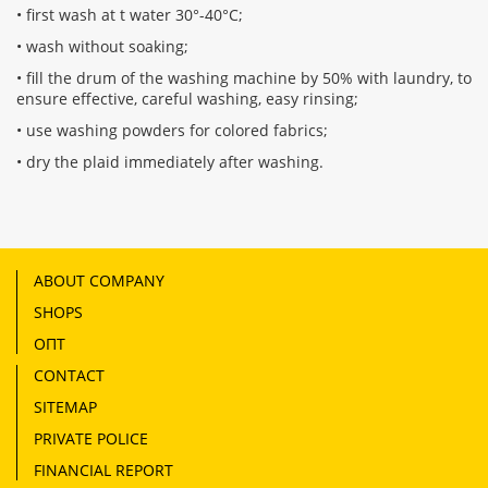
• first wash at t water 30°-40°C;
• wash without soaking;
• fill the drum of the washing machine by 50% with laundry, to
ensure effective, careful washing, easy rinsing;
• use washing powders for colored fabrics;
• dry the plaid immediately after washing.
ABOUT COMPANY
SHOPS
ОПТ
CONTACT
SITEMAP
PRIVATE POLICE
FINANCIAL REPORT