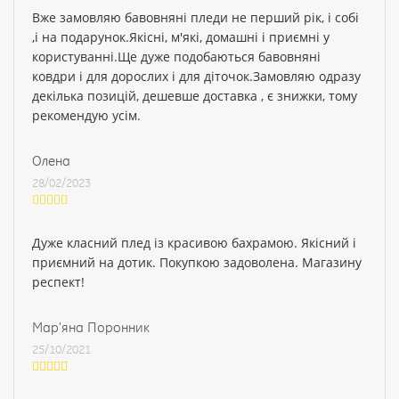
Вже замовляю бавовняні пледи не перший рік, і собі
,і на подарунок.Якісні, м'які, домашні і приємні у
користуванні.Ще дуже подобаються бавовняні
ковдри і для дорослих і для діточок.Замовляю одразу
декілька позицій, дешевше доставка , є знижки, тому
рекомендую усім.
Олена
28/02/2023
Дуже класний плед із красивою бахрамою. Якісний і
приємний на дотик. Покупкою задоволена. Магазину
респект!
Мар'яна Поронник
25/10/2021