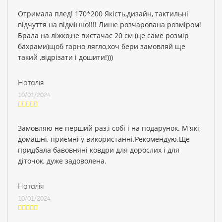
Отримала плед! 170*200 Якість,дизайн, тактильні
відчуття на відмінно!!!! Лише розчарована розміром!
Брала на ліжко,не вистачає 20 см (це саме розмір
бахрами)щоб гарно лягло,хоч бери замовляй ще
такий ,відрізати і дошити!)))
Наталія
10/01/2024
Замовляю не перший раз,і собі і на подарунок. М'які,
домашні, приємні у використанні.Рекомендую.Ще
придбала бавовняні ковдри для дорослих і для
діточок, дуже задоволена.
Наталія
10/01/2024