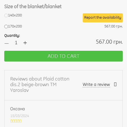
Size of the blanket/blanket
140х200
Report the availability
170х200
567.00 грн.
Quantity:
+
567.00 грн.
—
ADD TO CART
Reviews about Plaid cotton
dis.2 beige-brown TM
Write a review
Yaroslav
Оксана
15/03/2024