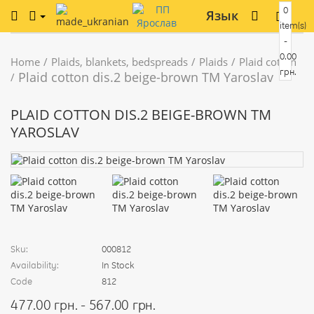
0
Язык
item(s)
-
0.00
Home
Plaids, blankets, bedspreads
Plaids
Plaid cotton
грн.
Plaid cotton dis.2 beige-brown TM Yaroslav
PLAID COTTON DIS.2 BEIGE-BROWN TM
YAROSLAV
Sku:
000812
Availability:
In Stock
Code
812
477.00 грн. - 567.00 грн.