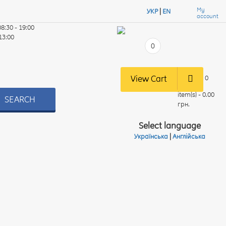
My
УКР
|
EN
account
08:30 - 19:00
 13:00
0
View Cart
0
item(s) - 0.00
SEARCH
грн.
Select language
Українська
|
Англійська