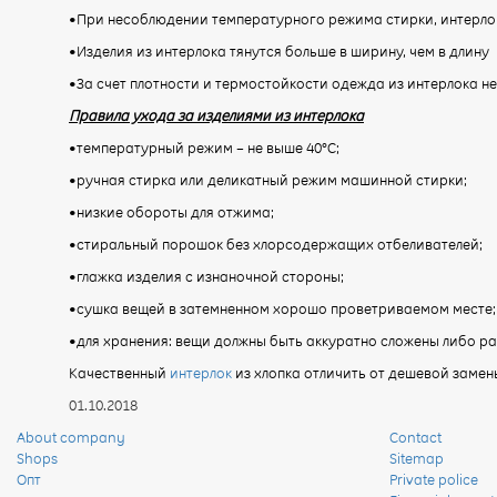
•При несоблюдении температурного режима стирки, интерло
•Изделия из интерлока тянутся больше в ширину, чем в длину
•За счет плотности и термостойкости одежда из интерлока не
Правила ухода за изделиями из интерлока
•температурный режим – не выше 40°С;
•ручная стирка или деликатный режим машинной стирки;
•низкие обороты для отжима;
•стиральный порошок без хлорсодержащих отбеливателей;
•глажка изделия с изнаночной стороны;
•сушка вещей в затемненном хорошо проветриваемом месте;
•для хранения: вещи должны быть аккуратно сложены либо ра
Качественный
интерлок
из хлопка отличить от дешевой замен
01.10.2018
About company
Contact
Shops
Sitemap
Опт
Private police