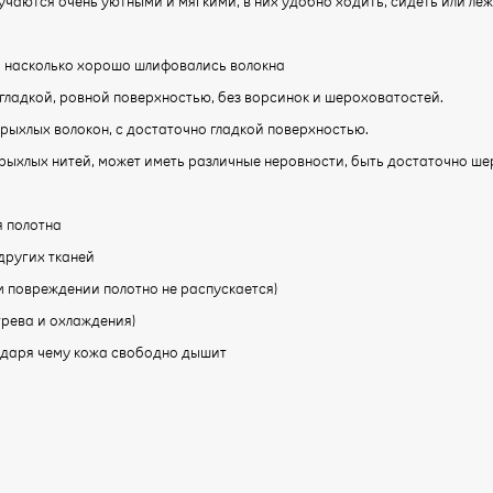
лучаются очень уютными и мягкими, в них удобно ходить, сидеть или леж
о, насколько хорошо шлифовались волокна
о гладкой, ровной поверхностью, без ворсинок и шероховатостей.
е рыхлых волокон, с достаточно гладкой поверхностью.
 рыхлых нитей, может иметь различные неровности, быть достаточно ш
я полотна
других тканей
 повреждении полотно не распускается)
рева и охлаждения)
годаря чему кожа свободно дышит