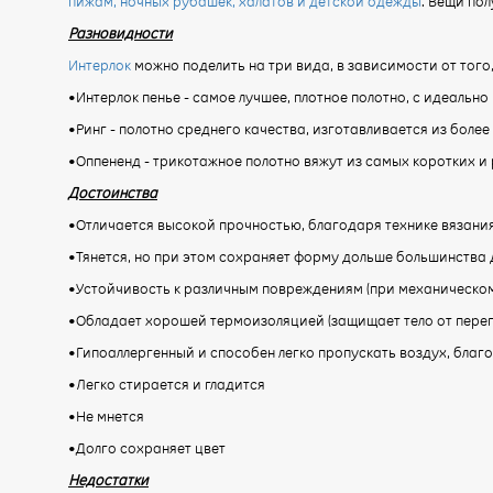
пижам, ночных рубашек, халатов и детской одежды
. Вещи по
Разновидности
Интерлок
можно поделить на три вида, в зависимости от тог
•Интерлок пенье - самое лучшее, плотное полотно, с идеальн
•Ринг - полотно среднего качества, изготавливается из боле
•Оппененд - трикотажное полотно вяжут из самых коротких и
Достоинства
•Отличается высокой прочностью, благодаря технике вязани
•Тянется, но при этом сохраняет форму дольше большинства 
•Устойчивость к различным повреждениям (при механическом
•Обладает хорошей термоизоляцией (защищает тело от перег
•Гипоаллергенный и способен легко пропускать воздух, бла
•Легко стирается и гладится
•Не мнется
•Долго сохраняет цвет
Недостатки