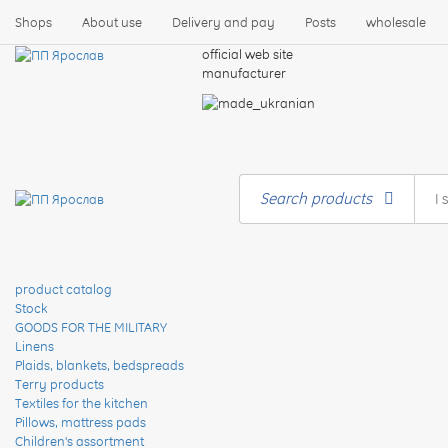
Shops
About use
Delivery and pay
Posts
wholesale
official web site
manufacturer
Search products
product catalog
Stock
GOODS FOR THE MILITARY
Linens
Plaids, blankets, bedspreads
Terry products
Textiles for the kitchen
Pillows, mattress pads
Children's assortment