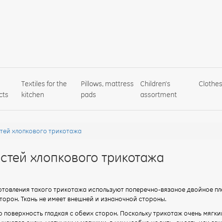
Textiles for the
Pillows, mattress
Children's
Clothe
cts
kitchen
pads
assortment
стей хлопкового трикотажа
стей хлопкового трикотажа
отовления такого трикотажа используют поперечно-вязаное двойное пл
сторон. Ткань не имеет внешней и изнаночной стороны.
о поверхность гладкая с обеих сторон. Поскольку трикотаж очень мягки