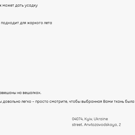
к может дать усадку
 подходит для жаркого лета
звешаны на вешалках.​
ы довольно легко – просто смотрите, чтобы выбранная Вами ткань была
04074
,
Kyiv, Ukraine
street. Anvtozavodskaya, 2