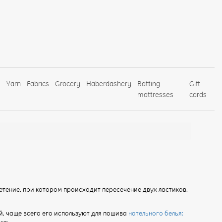
s
Yarn
Fabrics
Grocery
Haberdashery
Batting
Gift
mattresses
cards
етение, при котором происходит пересечение двух ластиков.
й, чаще всего его используют для пошива
нательного белья: