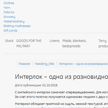
Clothes
Yarn
Fabrics
Grocery
Haberdashery
Batting mattresses
Gift cards
Stock
GOODS FOR THE
Linens
Plaids, blankets,
Terry
MILITARY
bedspreads
produ
Главная
heading_title
Интерлок – одна из разновидно
Интерлок – одна из разновидно
Дата публикации: 01.10.2018
С английского интерлок означает «перекрещивание». Для изг
За счет этого полотно получается одинаково гладким с двух 
Материал обладает приятной на ощупь, нежной текстурой, ег