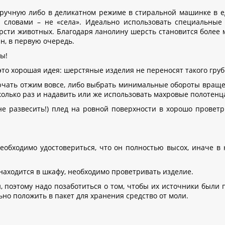
ручную либо в деликатном режиме в стиральной машинке в едв
 словами – не «села». Идеально использовать специальные 
рсти животных. Благодаря ланолину шерсть становится более 
ин, в первую очередь.
ы!
это хорошая идея: шерстяные изделия не переносят такого груб
ючать отжим вовсе, либо выбрать минимальные обороты вращ
сколько раз и надавить или же использовать махровые полотенц
 (не развесить!) плед на ровной поверхности в хорошо пров
еобходимо удостовериться, что он полностью высох, иначе в 
находится в шкафу, необходимо проветривать изделие.
 поэтому надо позаботиться о том, чтобы их источники были п
ьно положить в пакет для хранения средство от моли.