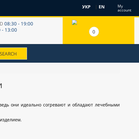
My
УКР
|
EN
account
RD
08:30 - 19:00
 - 13:00
0
и
 ведь они идеально согревают и обладают лечебными
 изделием.