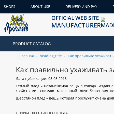
SHOPS
ABOUT USE
DELIVERY AND PAY
OFFICIAL WEB SITE
MANUFACTURER
PRODUCT CATALOG
Главная
heading_title
Как правильно ухаживать
Как правильно ухаживать з
Дата публикации: 03.03.2018
Теплый плед – незаменимая вещь в холода. Издавна
свойствами – снимают мышечный тонус, благоприятно 
Шерстяной плед – вещь, которая прослужит очень долг
СТИРКА ШЕРСТЯНОГО ПЛЕДА