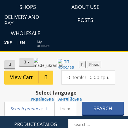
SHOPS
ABOUT USE
DELIVERY AND
POSTS
PAY
WHOLESALE
My
УКР
|
EN
account
Язык
View Cart
0 item(s) - 0.00 грн.
Select language
Українська
|
Англійська
SEARCH
Search products
PRODUCT CATALOG