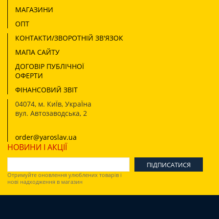
МАГАЗИНИ
ОПТ
КОНТАКТИ/ЗВОРОТНІЙ ЗВ'ЯЗОК
МАПА САЙТУ
ДОГОВІР ПУБЛІЧНОЇ
ОФЕРТИ
ФІНАНСОВИЙ ЗВІТ
04074
,
м. КиЇв, УкраЇна
вул. Автозаводська, 2
order@yaroslav.ua
НОВИНИ І АКЦІЇ
Отримуйте оновлення улюблених товарів і
нові надходження в магазин