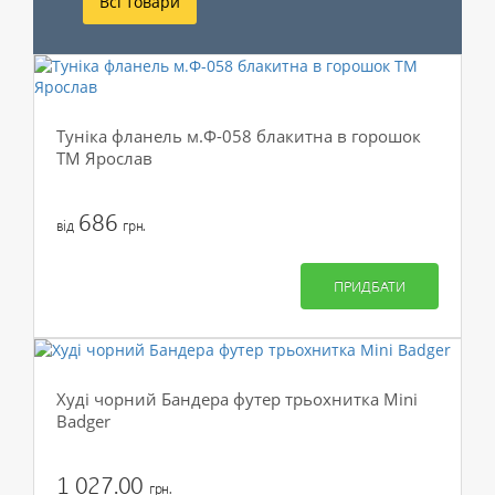
Всі товари
Туніка фланель м.Ф-058 блакитна в горошок
ТМ Ярослав
686
від
грн.
ПРИДБАТИ
Худі чорний Бандера футер трьохнитка Mini
Badger
1 027.00
грн.