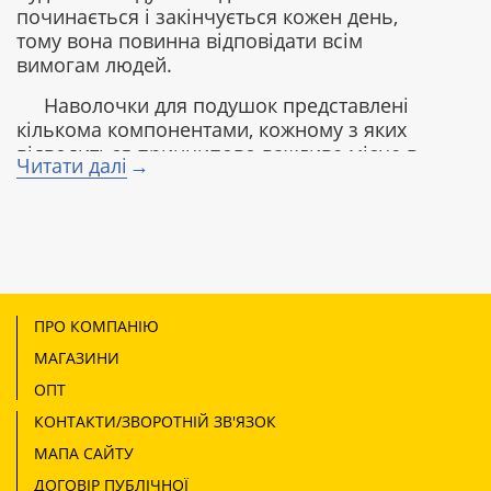
починається і закінчується кожен день,
тому вона повинна відповідати всім
вимогам людей.
Наволочки для подушок представлені
кількома компонентами, кожному з яких
відводиться принципово важливе місце в
Читати далі
створенні комфортних умов для сну. Вони
щодня близько 6 годин контактують з
головою та обличчям сплячої людини,
можливо саме тому їх придбання
вважається досить відповідальним кроком.
Коли ж виникає необхідність придбати
ПРО КОМПАНІЮ
наволочки як
МАГАЗИНИ
декоративну прикрасу інтер'єру, то
важливою обставиною буде тканина, з якої
ОПТ
вони виготовлені. Для цього фахівці
КОНТАКТИ/ЗВОРОТНІЙ ЗВ'ЯЗОК
компанії «Ярослав» використовують тільки
МАПА САЙТУ
натуральні матеріали, що не викликають з
часом алергічних реакцій, хоча найчастіше
ДОГОВІР ПУБЛІЧНОЇ