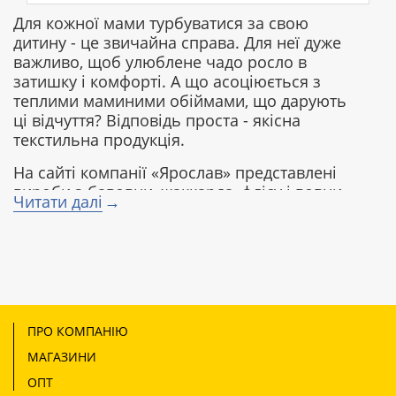
Для кожної мами турбуватися за свою
дитину - це звичайна справа. Для неї дуже
важливо, щоб улюблене чадо росло в
затишку і комфорті. А що асоціюється з
теплими маминими обіймами, що дарують
ці відчуття? Відповідь проста - якісна
текстильна продукція.
На сайті компанії «Ярослав» представлені
вироби з бавовни, жаккарда, флісу і вовни.
Читати далі
Деякі з них мають
терморегулюючі властивості, що
дозволяють дитині не замерзнути і не
перегрітися. Разом з тим, ця продукція дуже
легка, приємна на дотик і абсолютно
гіпоалергенна. Останнє означає, що нею
можна вкривати навіть новонароджених
ПРО КОМПАНІЮ
малюків.
МАГАЗИНИ
Замислюючись про забарвленні, варто
ОПТ