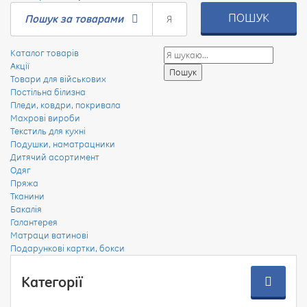
ПОШУК
Пошук за товарами
Каталог товарів
Акції
Товари для військових
Постільна білизна
Пледи, ковдри, покривала
Махрові вироби
Текстиль для кухні
Подушки, наматрацники
Дитячий асортимент
Одяг
Пряжа
Тканини
Бакалія
Галантерея
Матраци ватинові
Подарункові картки, бокси
Категорії