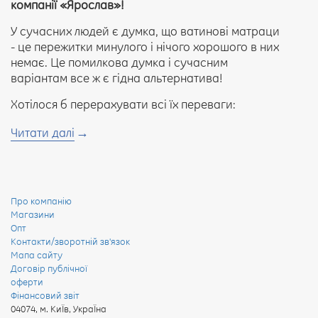
компанії «Ярослав»!
У сучасних людей є думка, що ватинові матраци
- це пережитки минулого і нічого хорошого в них
немає. Це помилкова думка і сучасним
варіантам все ж є гідна альтернатива!
Хотілося б перерахувати всі їх переваги:
вони досить пружні, це дозволяє вашому хребту
Читати далі
приймати правильне положення;
зроблені з натуральних і екологічних матеріалів
(ватин);
мають високу тепловіддачу;
Про компанію
легкі в догляді;
Магазини
мають невелику масу;
Опт
досить гнучкі (можна згорнути в рулон, при
Контакти/зворотній зв'язок
зберіганні займають дуже мало місця);
Мапа сайту
Договір публічної
коштують недорого.
оферти
Якісні ватинові
матраци
наповнені виключно
Фінансовий звіт
виробничої ватою. Але можна потрапити в
04074
,
м. КиЇв, УкраЇна
магазинах на неякісні товари. Вони складаються