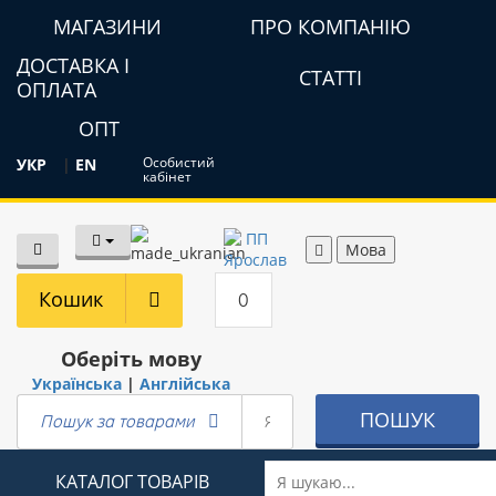
МАГАЗИНИ
ПРО КОМПАНІЮ
ДОСТАВКА І
СТАТТІ
ОПЛАТА
ОПТ
Особистий
УКР
|
EN
кабінет
Мова
Кошик
0
Оберіть мову
Українська
|
Англійська
ПОШУК
Пошук за товарами
КАТАЛОГ ТОВАРІВ