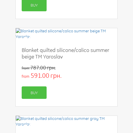
BUY
-25%
Blanket quilted silicone/calico summer
beige TM Yaroslav
787.00 грн.
from
591.00 грн.
from
BUY
-25%