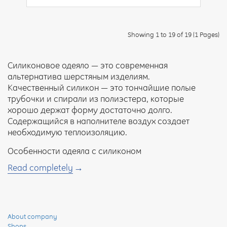
Showing 1 to 19 of 19 (1 Pages)
Силиконовое одеяло — это современная
альтернатива шерстяным изделиям.
Качественный силикон — это тончайшие полые
трубочки и спирали из полиэстера, которые
хорошо держат форму достаточно долго.
Содержащийся в наполнителе воздух создает
необходимую теплоизоляцию.
Особенности одеяла с силиконом
Read completely
Такой наполнитель имеет ряд преимуществ
по сравнению с шерстью:
гипоаллергенность — в синтетике не заводятся
клещи и другие паразиты, выделения которых
About company
вызывают аллергию;
Shops