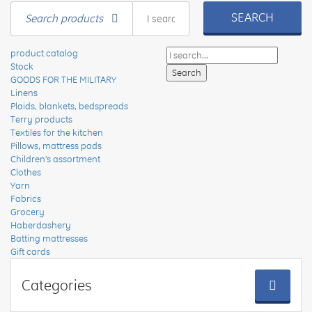
SEARCH
Search products
product catalog
Stock
GOODS FOR THE MILITARY
Linens
Plaids, blankets, bedspreads
Terry products
Textiles for the kitchen
Pillows, mattress pads
Children's assortment
Clothes
Yarn
Fabrics
Grocery
Haberdashery
Batting mattresses
Gift cards
Categories