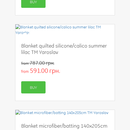
BUY
-25%
Blanket quilted silicone/calico summer
lilac TM Yaroslav
787.00 грн.
from
591.00 грн.
from
BUY
Blanket microfiber/batting 140x205cm