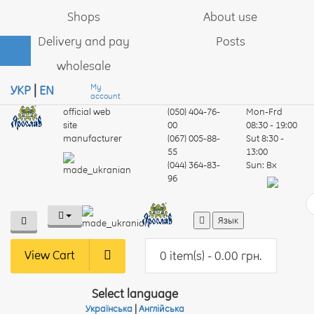
Shops
About use
Delivery and pay
Posts
wholesale
My
УКР
|
EN
account
official web
(050) 404-76-
Mon-Frd
site
00
08:30 - 19:00
manufacturer
(067) 005-88-
Sut
8:30 -
55
13:00
(044) 364-83-
Sun:
Вх
96
Язык
View Cart
0 item(s) - 0.00 грн.
Select language
Українська
|
Англійська