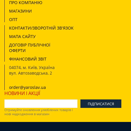
ПРО КОМПАНІЮ
МАГАЗИНИ
ОПТ
КОНТАКТИ/ЗВОРОТНІЙ ЗВ'ЯЗОК
МАПА САЙТУ
ДОГОВІР ПУБЛІЧНОЇ
ОФЕРТИ
ФІНАНСОВИЙ ЗВІТ
04074
,
м. КиЇв, УкраЇна
вул. Автозаводська, 2
order@yaroslav.ua
НОВИНИ І АКЦІЇ
Отримуйте оновлення улюблених товарів і
нові надходження в магазин