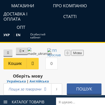
МАГАЗИНИ
ПРО КОМПАНІЮ
ДОСТАВКА І
СТАТТІ
ОПЛАТА
ОПТ
Особистий
УКР
|
EN
кабінет
Мова
Кошик
0
Оберіть мову
Українська
|
Англійська
ПОШУК
Пошук за товарами
КАТАЛОГ ТОВАРІВ