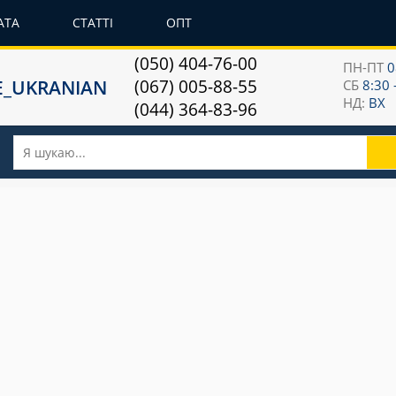
АТА
СТАТТІ
ОПТ
(050) 404-76-00
ПН-ПТ
0
(067) 005-88-55
СБ
8:30 
НД:
ВХ
(044) 364-83-96