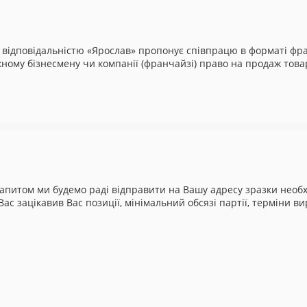
 відповідальністю «Ярослав» пропонує співпрацю в форматі фран
му бізнесмену чи компанії (франчайзі) право на продаж товарів
апитом ми будемо раді відправити на Вашу адресу зразки необхід
Вас зацікавив Вас позиції, мінімальний обсязі партії, терміни 