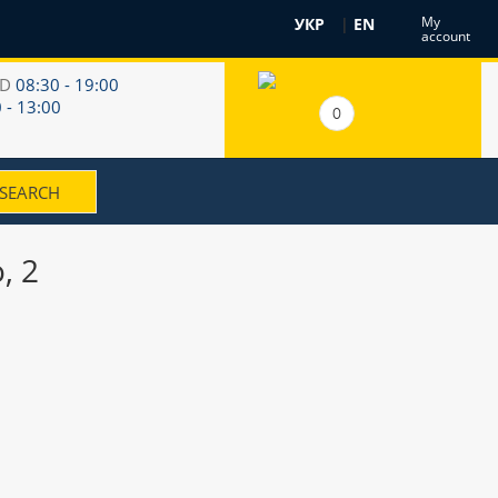
My
УКР
|
EN
account
RD
08:30 - 19:00
 - 13:00
0
, 2