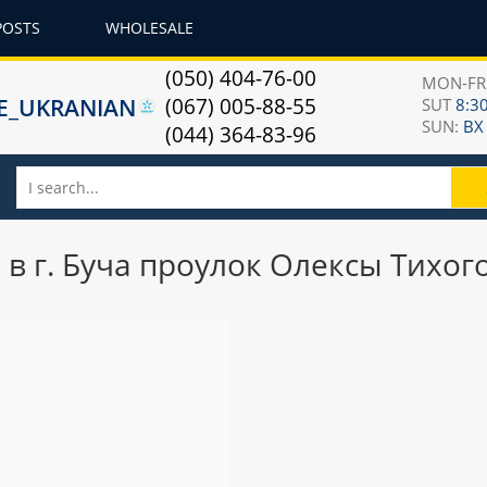
POSTS
WHOLESALE
(050) 404-76-00
MON-F
(067) 005-88-55
SUT
8:30
SUN:
ВХ
(044) 364-83-96
 г. Буча проулок Олексы Тихого