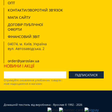
ОПТ
КОНТАКТИ/ЗВОРОТНІЙ ЗВ'ЯЗОК
МАПА САЙТУ
ДОГОВІР ПУБЛІЧНОЇ
ОФЕРТИ
ФІНАНСОВИЙ ЗВІТ
04074
,
м. КиЇв, УкраЇна
вул. Автозаводська, 2
order@yaroslav.ua
НОВИНИ І АКЦІЇ
Отримуйте оновлення улюблених товарів і
нові надходження в магазин
Домашній текстиль від виробника - Ярослав
© 1992 - 2026