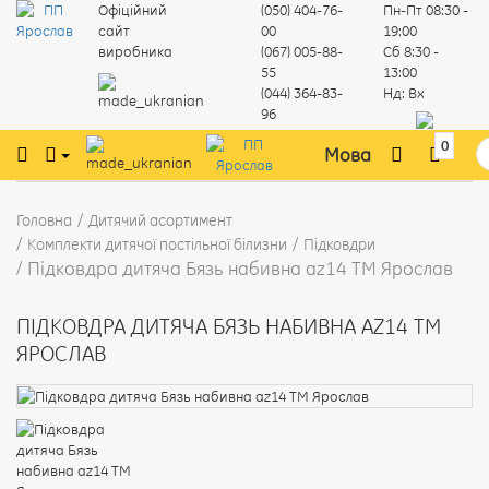
Офіційний
(050) 404-76-
Пн-Пт
08:30 -
сайт
00
19:00
виробника
(067) 005-88-
Сб
8:30 -
55
13:00
(044) 364-83-
Нд:
Вх
96
0
Мова
Головна
Дитячий асортимент
Комплекти дитячої постільної білизни
Підковдри
Підковдра дитяча Бязь набивна az14 ТМ Ярослав
ПІДКОВДРА ДИТЯЧА БЯЗЬ НАБИВНА AZ14 ТМ
ЯРОСЛАВ