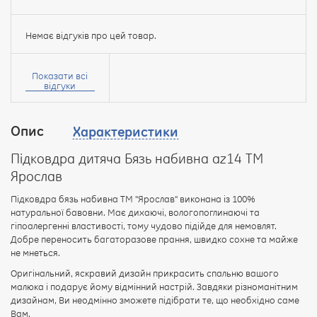
Немає відгуків про цей товар.
Ваше
ім’я:
Показати всі
відгуки
Опис
Характеристики
Ваш
відгук
Підковдра дитяча Бязь набивна az14 ТМ
Ярослав
Підковдра бязь набивна ТМ "Ярослав" виконана із 100%
натуральної бавовни. Має дихаючі, вологопоглинаючі та
гіпоалергенні властивості, тому чудово підійде для немовлят.
Рейтинг:
Добре переносить багаторазове прання, швидко сохне та майже
не мнеться.
Оригінальний, яскравий дизайн прикрасить спальню вашого
малюка і подарує йому відмінний настрій. Завдяки різноманітним
ПРОДОВЖИТИ
дизайнам, Ви неодмінно зможете підібрати те, що необхідно саме
Вам.