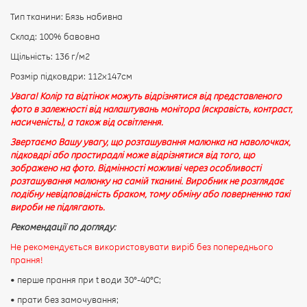
Тип тканини: Бязь набивна
Склад: 100% бавовна
Щільність: 136 г/м2
Розмір підковдри: 112х147см
Увага! Колір та відтінок можуть відрізнятися від представленого
фото в залежності від налаштувань монітора (яскравість, контраст,
насиченість), а також від освітлення.
Звертаємо Вашу увагу, що розташування малюнка на наволочках,
підковдрі або простирадлі може відрізнятися від того, що
зображено на фото. Відмінності можливі через особливості
розташування малюнку на самій тканині. Виробник не розглядає
подібну невідповідність браком, тому обміну або поверненню такі
вироби не підлягають.
Рекомендації по догляду:
Не рекомендується використовувати виріб без попереднього
прання!
• перше прання при t води 30°-40°C;
• прати без замочування;