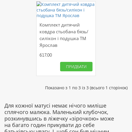
Комплект дитячий
ковдра стьобана бязь/
силікон і подушка ТМ
Ярослав
617.00
ПРИДБАТИ
Показано з 1 по 3 із 3 (всього 1 сторінок)
Для кожної матусі немає нічого миліше
сплячого малюка. Маленький клубочок,
розкинувшись в ліжечку «зірочкою» може
на багато годин прикувати до себе
батьківську увагу. І, щоб сон був міцним,