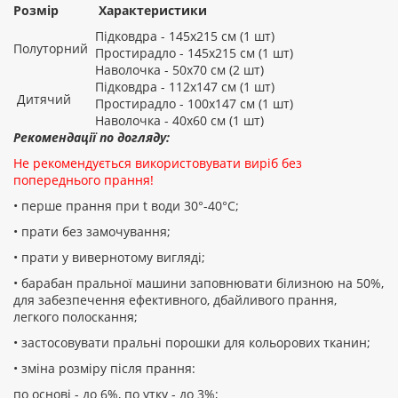
Розмір
Характеристики
Підковдра - 145х215 см (1 шт)
Полуторний
Простирадло - 145х215 см (1 шт)
Наволочка - 50х70 см (2 шт)
Підковдра - 112х147 см (1 шт)
Дитячий
Простирадло - 100х147 см (1 шт)
Наволочка - 40х60 см (1 шт)
Рекомендації по догляду:
Не рекомендується використовувати виріб без
попереднього прання!
• перше прання при t води 30°-40°C;
• прати без замочування;
• прати у вивернотому вигляді;
• барабан пральної машини заповнювати білизною на 50%,
для забезпечення ефективного, дбайливого прання,
легкого полоскання;
• застосовувати пральні порошки для кольорових тканин;
• зміна розміру після прання:
по основі - до 6%, по утку - до 3%;