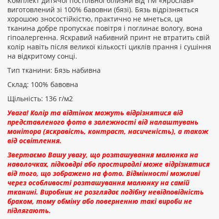
Комплект дитячої постільної білизни від ТМ «Ярослав»
виготовлений зі 100% бавовни (бязі). Бязь відрізняється
хорошою зносостійкістю, практично не мнеться, ця
Рейтинг:
тканина добре пропускає повітря і поглинає вологу, вона
гіпоалергенна. Яскравий набивний принт не втратить свій
колір навіть після великої кількості циклів прання і сушіння
на відкритому сонці.
ПРОДОВЖИТИ
Тип тканини: Бязь набивна
Склад: 100% бавовна
Щільність: 136 г/м2
Увага! Колір та відтінок можуть відрізнятися від
представленого фото в залежності від налаштувань
монітора (яскравість, контраст, насиченість), а також
від освітлення.
Звертаємо Вашу увагу, що розташування малюнка на
наволочках, підковдрі або простирадлі може відрізнятися
від того, що зображено на фото. Відмінності можливі
через особливості розташування малюнку на самій
тканині. Виробник не розглядає подібну невідповідність
браком, тому обміну або поверненню такі вироби не
підлягають.