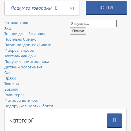
ПОШУК
Пошук за товарами
Каталог товарів
Акції
Товари для військових
Постільна білизна
Пледи, ковдри, покривала
Махрові вироби
Текстиль для кухні
Подушки, наматрацники
Дитячий асортимент
Одяг
Пряжа
Тканини
Бакалія
Галантерея
Матраци ватинові
Подарункові картки, бокси
Категорії