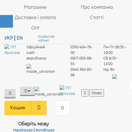
Магазини
Про компанію
Доставка і оплата
Статті
Опт
Особистий
УКР
|
EN
кабінет
Офіційний
(050) 404-76-
Пн-Пт
08:30 -
сайт
00
19:00
виробника
(067) 005-88-
Сб
8:30 -
55
13:00
(044) 364-83-
Нд:
Вх
96
Мова
Кошик
0
Оберіть мову
Українська
|
Англійська