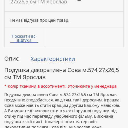
27х26,5 см ТМ Ярослав
Немає відгуків про цей товар.
Ваше
ім’я:
Показати всі
відгуки
Опис
Характеристики
Ваш
відгук
Подушка декоративна Сова м.574 27х26,5
см ТМ Ярослав
* Колір тканини в асортименті. Уточнюйте у менеджера
Подушка декоративна Сова м.574 27х26,5 см ТМ Ярослав -
неодмінно сподобається, як дітям, так і дорослим. Іграшка
Рейтинг:
Сова може навіть стати кращим другом Вашому малюкові.
А Ви можете її використати в якості зручної подушки під
спину під час перегляду улюбленого фільму. Виконана
подушка з якісних і гіпоалергенних матеріалів.
ПРОДОВЖИТИ
Декоративна подушка Сова від ТМ Ярослав може