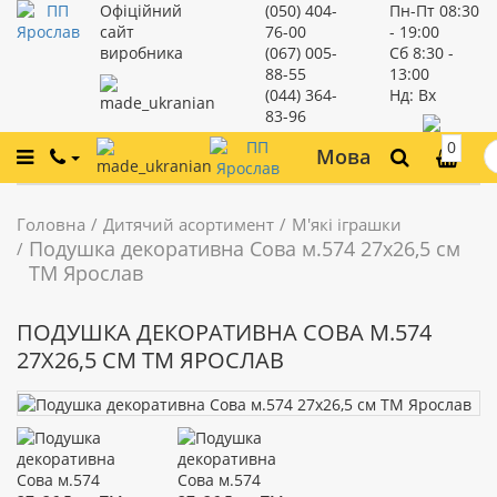
Офіційний
(050) 404-
Пн-Пт
08:30
сайт
76-00
- 19:00
виробника
(067) 005-
Сб
8:30 -
88-55
13:00
(044) 364-
Нд:
Вх
83-96
0
Мова
Головна
Дитячий асортимент
М'які іграшки
Подушка декоративна Сова м.574 27х26,5 см
ТМ Ярослав
ПОДУШКА ДЕКОРАТИВНА СОВА М.574
27Х26,5 СМ ТМ ЯРОСЛАВ