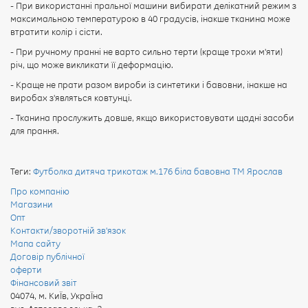
- При використанні пральної машини вибирати делікатний режим з
максимальною температурою в 40 градусів, інакше тканина може
втратити колір і сісти.
- При ручному пранні не варто сильно терти (краще трохи м'яти)
річ, що може викликати її деформацію.
- Краще не прати разом вироби із синтетики і бавовни, інакше на
виробах з'являться ковтунці.
- Тканина прослужить довше, якщо використовувати щадні засоби
для прання.
Теги:
Футболка дитяча трикотаж м.176 біла бавовна ТМ Ярослав
Про компанію
Магазини
Опт
Контакти/зворотній зв'язок
Мапа сайту
Договір публічної
оферти
Фінансовий звіт
04074
,
м. КиЇв, УкраЇна