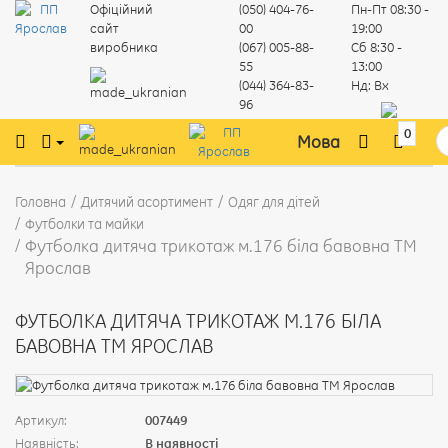
Офіційний
(050) 404-76-
Пн-Пт
08:30 -
сайт
00
19:00
виробника
(067) 005-88-
Сб
8:30 -
55
13:00
(044) 364-83-
Нд:
Вх
96
0
Мова
Головна
Дитячий асортимент
Одяг для дітей
Футболки та майки
Футболка дитяча трикотаж м.176 біла бавовна ТМ
Ярослав
ФУТБОЛКА ДИТЯЧА ТРИКОТАЖ М.176 БІЛА
БАВОВНА ТМ ЯРОСЛАВ
Артикул:
007449
Наявність:
В наявності