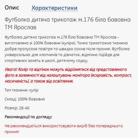
Опис
Характеристики
Ваш
відгук
Футболка дитяча трикотаж м.176 біла бавовна
ТМ Ярослав
Футболка дитяча трикотаж м.176 біла бавовна ТМ Ярослав -
виготовлена зі 100% бавовни (куліра). Тонка трикотажна тканина
добре пропускає повітря та швидко сохне після прання. Футболка
Рейтинг:
універсальна: для хлопчиків та дівчаток, відмінно підійде для
спортивних занять в школі, дитячому садку.
Увага! Колір та відтінок можуть відрізнятися від представленого
фото в залежності від налаштувань монітора (яскравість, контраст,
ПРОДОВЖИТИ
насиченість), а також від освітлення.
Тип тканини: кулір
Склад: 100% бавовна
Розмір: 26-40
Рекомендації по догляду:
Не рекомендується використовувати виріб без попереднього
прання!