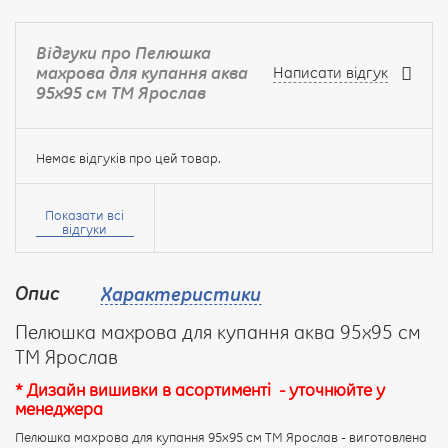
Відгуки про Пелюшка
махрова для купання аква
Написати відгук
95х95 см ТМ Ярослав
Немає відгуків про цей товар.
Ваше
ім’я:
Показати всі
відгуки
Опис
Характеристики
Ваш
відгук
Пелюшка махрова для купання аква 95х95 см
ТМ Ярослав
* Дизайн вишивки в асортименті - уточнюйте у
менеджера
Пелюшка махрова для купання 95х95 см ТМ Ярослав - виготовлена
Рейтинг: