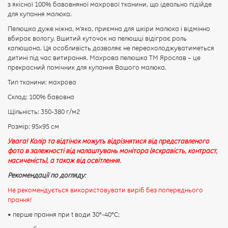
з якісної 100% бавовняної махрової тканини, що ідеально підійде
для купання малюка.
Пелюшка дуже ніжна, м'яка, приємна для шкіри малюка і відмінно
ПРОДОВЖИТИ
вбирає вологу. Вшитий куточок на пелюшці відіграє роль
капюшона. Ця особливість дозволяє не переохолоджуватиметься
дитині під час витирання. Махрова пелюшка ТМ Ярослав – це
прекрасний помічник для купання Вашого малюка.
Тип тканини: махрова
Склад: 100% бавовна
Щільність: 350-380 г/м2
Розмір: 95х95 см
Увага! Колір та відтінок можуть відрізнятися від представленого
фото в залежності від налаштувань монітора (яскравість, контраст,
насиченість), а також від освітлення.
Рекомендації по догляду:
Не рекомендується використовувати виріб без попереднього
прання!
• перше прання при t води 30°-40°C;