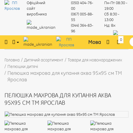
Офіційний
(050) 404-76-
Пн-Пт
08:30 -
сайт
00
19:00
виробника
(067) 005-88-
Сб
8:30 -
55
13:00
(044) 364-83-
Нд:
Вх
96
0
Мова
Головна
Дитячий асортимент
Товари для новонароджених
Пелюшки дитячі
Пелюшка махрова для купання аква 95х95 см ТМ
Ярослав
ПЕЛЮШКА МАХРОВА ДЛЯ КУПАННЯ АКВА
95Х95 СМ ТМ ЯРОСЛАВ