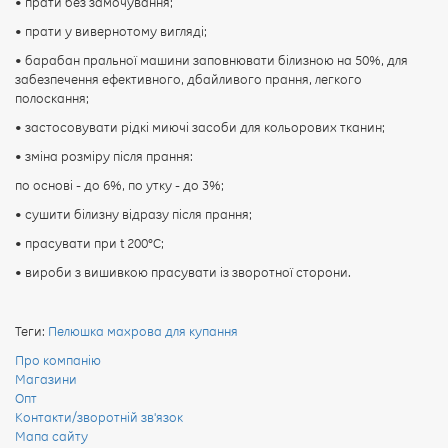
• прати без замочування;
• прати у вивернотому вигляді;
• барабан пральної машини заповнювати білизною на 50%, для
забезпечення ефективного, дбайливого прання, легкого
полоскання;
• застосовувати рідкі миючі засоби для кольорових тканин;
• зміна розміру після прання:
по основі - до 6%, по утку - до 3%;
• сушити білизну відразу після прання;
• прасувати при t 200°С;
• вироби з вишивкою прасувати із зворотної сторони.
Теги:
Пелюшка махрова для купання
Про компанію
Магазини
Опт
Контакти/зворотній зв'язок
Мапа сайту