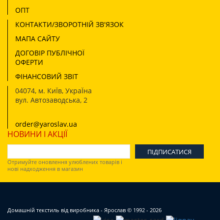
ОПТ
КОНТАКТИ/ЗВОРОТНІЙ ЗВ'ЯЗОК
МАПА САЙТУ
ДОГОВІР ПУБЛІЧНОЇ
ОФЕРТИ
ФІНАНСОВИЙ ЗВІТ
04074
,
м. КиЇв, УкраЇна
вул. Автозаводська, 2
order@yaroslav.ua
НОВИНИ І АКЦІЇ
Отримуйте оновлення улюблених товарів і
нові надходження в магазин
Домашній текстиль від виробника - Ярослав
© 1992 - 2026