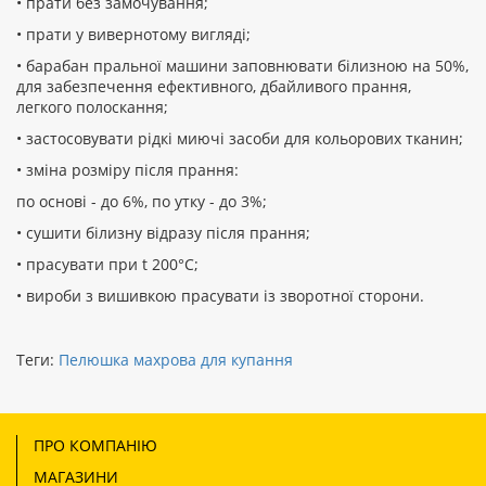
• прати без замочування;
• прати у вивернотому вигляді;
• барабан пральної машини заповнювати білизною на 50%,
для забезпечення ефективного, дбайливого прання,
легкого полоскання;
• застосовувати рідкі миючі засоби для кольорових тканин;
• зміна розміру після прання:
по основі - до 6%, по утку - до 3%;
• сушити білизну відразу після прання;
• прасувати при t 200°С;
• вироби з вишивкою прасувати із зворотної сторони.
Теги:
Пелюшка махрова для купання
ПРО КОМПАНІЮ
МАГАЗИНИ