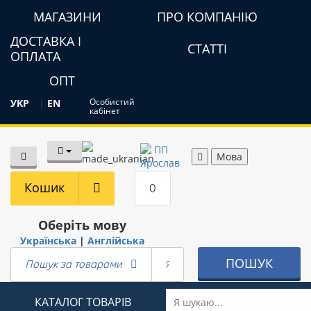
МАГАЗИНИ
ПРО КОМПАНІЮ
ДОСТАВКА І
СТАТТІ
ОПЛАТА
ОПТ
Особистий
УКР
|
EN
кабінет
Мова
Кошик
0
Оберіть мову
Українська
|
Англійська
ПОШУК
Пошук за товарами
КАТАЛОГ ТОВАРІВ