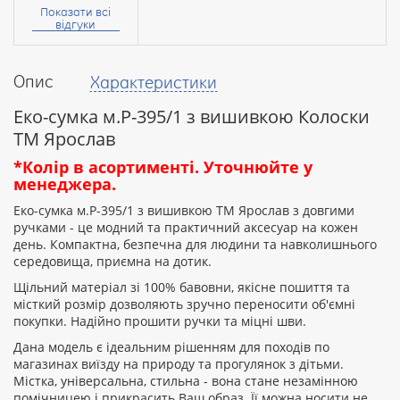
ім’я:
Показати всі
відгуки
Опис
Характеристики
Ваш
відгук
Еко-сумка м.Р-395/1 з вишивкою Колоски
ТМ Ярослав
*Колір в асортименті. Уточнюйте у
менеджера.
Еко-сумка м.Р-395/1 з вишивкою ТМ Ярослав з довгими
Рейтинг:
ручками - це модний та практичний аксесуар на кожен
день. Компактна, безпечна для людини та навколишнього
середовища, приємна на дотик.
ПРОДОВЖИТИ
Щільний матеріал зі 100% бавовни, якісне пошиття та
місткий розмір дозволяють зручно переносити об'ємні
покупки. Надійно прошити ручки та міцні шви.
Дана модель є ідеальним рішенням для походів по
магазинах виїзду на природу та прогулянок з дітьми.
Містка, універсальна, стильна - вона стане незамінною
помічницею і прикрасить Ваш образ. Її можна носити не