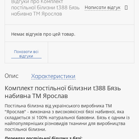
Відгуки про Комплект
постільної білизни t388 Бязь
Написати відгук
набивна ТМ Ярослав
Немає відгуків про цей товар.
Ваше
ім’я:
Показати всі
відгуки
Опис
Характеристики
Ваш
відгук
Комплект постільної білизни t388 Бязь
набивна ТМ Ярослав
Постільна білизна від українського виробника ТМ
"Ярослав" - виконана з високоякісної бязі набивної, яка
складається зі 100% натуральної бавовни. Бязь є одним із
Рейтинг:
найпопулярніших різновидів тканини для виробництва
постільної білизни.
Переваги постільної білизни з бязі: