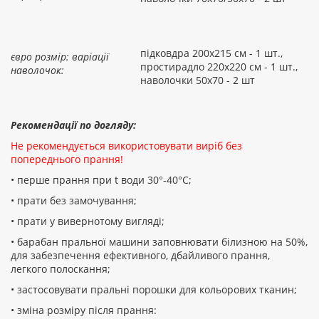
підковдра 200х215 см - 1 шт.,
євро розмір: варіації
простирадло 220х220 см - 1 шт.,
наволочок:
наволочки 50х70 - 2 шт
Рекомендації по догляду:
Не рекомендується використовувати виріб без
попереднього прання!
• перше прання при t води 30°-40°C;
• прати без замочування;
• прати у вивернотому вигляді;
• барабан пральної машини заповнювати білизною на 50%,
для забезпечення ефективного, дбайливого прання,
легкого полоскання;
• застосовувати пральні порошки для кольорових тканин;
• зміна розміру після прання: