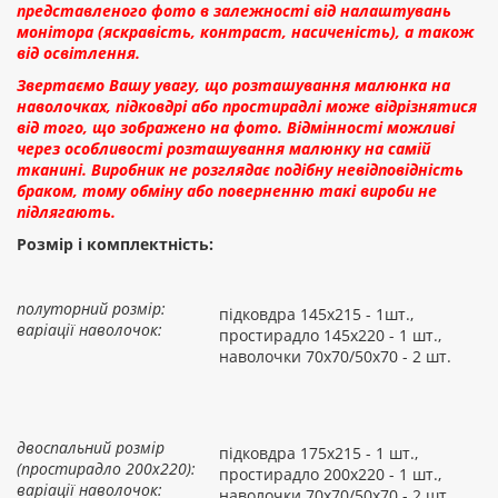
представленого фото в залежності від налаштувань
монітора (яскравість, контраст, насиченість), а також
від освітлення.
Звертаємо Вашу увагу, що розташування малюнка на
наволочках, підковдрі або простирадлі може відрізнятися
від того, що зображено на фото. Відмінності можливі
через особливості розташування малюнку на самій
тканині. Виробник не розглядає подібну невідповідність
браком, тому обміну або поверненню такі вироби не
підлягають.
Розмір і комплектність:
полуторний розмір:
підковдра 145х215 - 1шт.,
варіації наволочок:
простирадло 145х220 - 1 шт.,
наволочки 70х70/50х70 - 2 шт.
двоспальний розмір
підковдра 175х215 - 1 шт.,
(простирадло 200х220):
простирадло 200х220 - 1 шт.,
варіації наволочок:
наволочки 70х70/50х70 - 2 шт