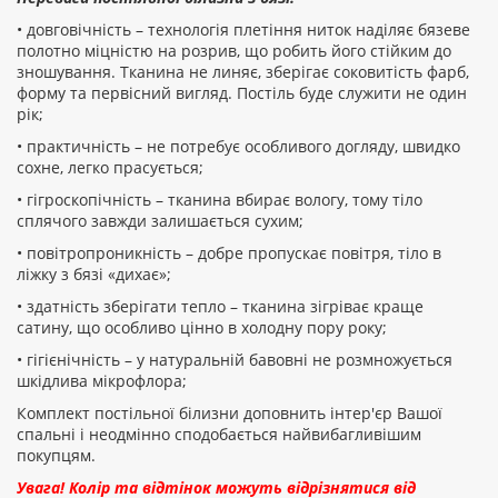
ПРОДОВЖИТИ
• довговічність – технологія плетіння ниток наділяє бязеве
полотно міцністю на розрив, що робить його стійким до
зношування. Тканина не линяє, зберігає соковитість фарб,
форму та первісний вигляд. Постіль буде служити не один
рік;
• практичність – не потребує особливого догляду, швидко
сохне, легко прасується;
• гігроскопічність – тканина вбирає вологу, тому тіло
сплячого завжди залишається сухим;
• повітропроникність – добре пропускає повітря, тіло в
ліжку з бязі «дихає»;
• здатність зберігати тепло – тканина зігріває краще
сатину, що особливо цінно в холодну пору року;
• гігієнічність – у натуральній бавовні не розмножується
шкідлива мікрофлора;
Комплект постільної білизни доповнить інтер'єр Вашої
спальні і неодмінно сподобається найвибагливішим
покупцям.
Увага! Колір та відтінок можуть відрізнятися від