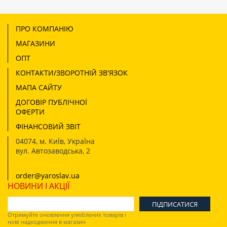
ПРО КОМПАНІЮ
МАГАЗИНИ
ОПТ
КОНТАКТИ/ЗВОРОТНІЙ ЗВ'ЯЗОК
МАПА САЙТУ
ДОГОВІР ПУБЛІЧНОЇ
ОФЕРТИ
ФІНАНСОВИЙ ЗВІТ
04074
,
м. КиЇв, УкраЇна
вул. Автозаводська, 2
order@yaroslav.ua
НОВИНИ І АКЦІЇ
Отримуйте оновлення улюблених товарів і
нові надходження в магазин