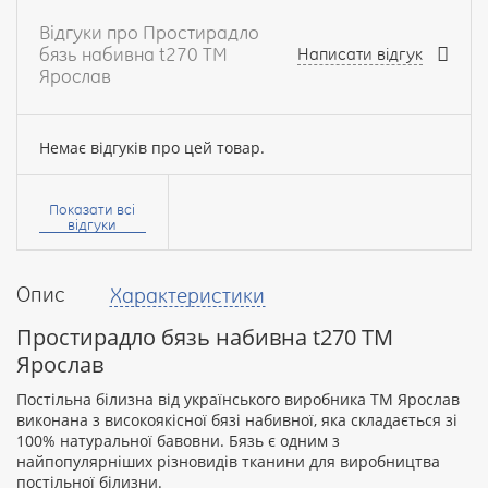
Відгуки про Простирадло
бязь набивна t270 ТМ
Написати відгук
Ярослав
Немає відгуків про цей товар.
Ваше
ім’я:
Показати всі
відгуки
Опис
Характеристики
Ваш
відгук
Простирадло бязь набивна t270 ТМ
Ярослав
Постільна білизна від українського виробника ТМ Ярослав
виконана з високоякісної бязі набивної, яка складається зі
100% натуральної бавовни. Бязь є одним з
Рейтинг:
найпопулярніших різновидів тканини для виробництва
постільної білизни.