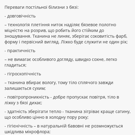
Переваги постільної білизни з бязі:
ПРОДОВЖИТИ
- довговічність
– технологія плетіння ниток наділяє бязевое полотно
міцністю на розрив, що робить його стійким до
зношування. Тканина не линяє, зберігає соковитість фарб,
форму і первісний вигляд. Ліжко буде служити не один рік;
- практичність
– не вимагає особливого догляду, швидко сохне, легко
гладиться;
- гігроскопічність
– тканина вбирає вологу, тому тіло сплячого завжди
залишається сухим;
- повітропроникність - добре пропускає повітря, тіло в
ліжку з бязі дихає;
- здатність зберігати тепло - тканина зігріває краще сатину,
що особливо цінно в холодну пору року;
- гігієнічність – в натуральній бавовні не розмножується
шкідлива мікрофлора;