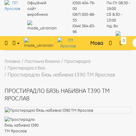
Офіційний
(050) 404-76-
Пн-Пт
08:30 -
сайт
00
19:00
виробника
(067) 005-88-
Сб
8:30 -
55
13:00
(044) 364-83-
Нд:
Вх
96
0
Мова
Головна
Постільна білизна
Простирадла
Простирадла з бязі
Простирадло бязь набивна t390 ТМ Ярослав
ПРОСТИРАДЛО БЯЗЬ НАБИВНА T390 ТМ
ЯРОСЛАВ