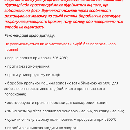
підковдрі або простирадлі може відрізнятися від того, що
зображено на фото. Відмінності можливі через особливості
розташування малюнку на самій тканині. Виробник не розглядає
подібну невідповідність браком, тому обміну або поверненню такі
вироби не підлягають.
Рекомендації щодо догляду:
Не рекомендується використовувати виріб без попереднього
прання!
• перше прання при t води 30°-40°C;
• прати без замочування;
• прати у вивернутому вигляді;
• барабан пральної машини заповнювати білизною на 50%, для
забезпечення ефективного, дбайливого прання, легкого
полоскання;
• застосовувати пральні порошки для кольорових тканин;
• зміна розміру після прання: за основою - до 6%, по качку - до 3%;
• сушити білизну відразу після прання; • прасувати при t 200°С;
• вироби з вишивкою гладити на звороті.