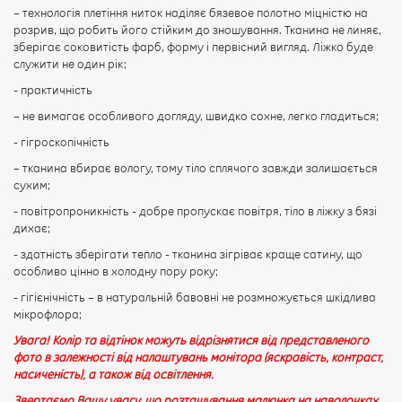
– технологія плетіння ниток наділяє бязевое полотно міцністю на
ПРОДОВЖИТИ
розрив, що робить його стійким до зношування. Тканина не линяє,
зберігає соковитість фарб, форму і первісний вигляд. Ліжко буде
служити не один рік;
- практичність
– не вимагає особливого догляду, швидко сохне, легко гладиться;
- гігроскопічність
– тканина вбирає вологу, тому тіло сплячого завжди залишається
сухим;
- повітропроникність - добре пропускає повітря, тіло в ліжку з бязі
дихає;
- здатність зберігати тепло - тканина зігріває краще сатину, що
особливо цінно в холодну пору року;
- гігієнічність – в натуральній бавовні не розмножується шкідлива
мікрофлора;
Увага! Колір та відтінок можуть відрізнятися від представленого
фото в залежності від налаштувань монітора (яскравість, контраст,
насиченість), а також від освітлення.
Звертаємо Вашу увагу, що розташування малюнка на наволочках,