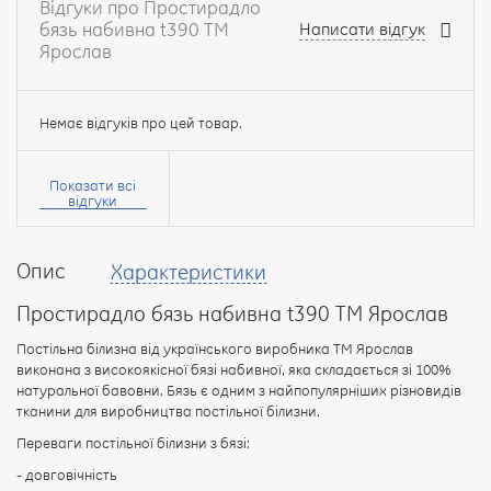
Відгуки про Простирадло
бязь набивна t390 ТМ
Написати відгук
Ярослав
Немає відгуків про цей товар.
Ваше
ім’я:
Показати всі
відгуки
Опис
Характеристики
Ваш
відгук
Простирадло бязь набивна t390 ТМ Ярослав
Постільна білизна від українського виробника ТМ Ярослав
виконана з високоякісної бязі набивної, яка складається зі 100%
натуральної бавовни. Бязь є одним з найпопулярніших різновидів
тканини для виробництва постільної білизни.
Рейтинг:
Переваги постільної білизни з бязі:
- довговічність