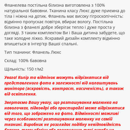
Фланелева постільна білизна виготовлена з 100%
натуральної бавовни. Тканина класу Люкс дуже приємна до
тіла і ніжна на дотик. Фланель має високу гігроскопічність:
Рейтинг:
відмінно пропускає повітря, вбирає вологу. Постільна
білизна з фланелі добре зберігає тепло і дуже проста у
догляді. З таким комплектом Ви і Ваша дитина забудете, що
таке холодне ліжко. Яскравий дизайн комплекту відмінно
ПРОДОВЖИТИ
впишеться в інтер'єр Вашої спальні.
Тип тканини: Фланель Люкс
Склад: 100% бавовна
Щільність: 150 г/м2
Увага! Колір та відтінок можуть відрізнятися від
представленого фото в залежності від налаштувань
монітора (яскравість, контраст, насиченість), а також
від освітлення.
Звертаємо Вашу увагу, що розташування малюнка на
наволочках, підковдрі або простирадлі може відрізнятися
від того, що зображено на фото. Відмінності можливі
через особливості розташування малюнку на самій
тканині. Виробник не розглядає подібну невідповідність
браком, тому обміну або поверненню такі вироби не