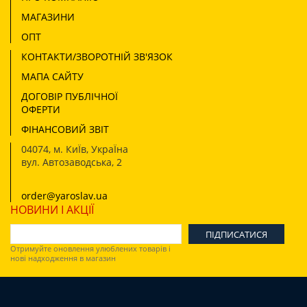
МАГАЗИНИ
ОПТ
КОНТАКТИ/ЗВОРОТНІЙ ЗВ'ЯЗОК
МАПА САЙТУ
ДОГОВІР ПУБЛІЧНОЇ
ОФЕРТИ
ФІНАНСОВИЙ ЗВІТ
04074
,
м. КиЇв, УкраЇна
вул. Автозаводська, 2
order@yaroslav.ua
НОВИНИ І АКЦІЇ
Отримуйте оновлення улюблених товарів і
нові надходження в магазин