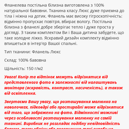
Фланелева постільна білизна виготовлена з 100%
натуральної бавовни. Тканина класу Люкс дуже приємна до
тіла і ніжна на дотик. Фланель має високу гігроскопічність:
Рейтинг:
відмінно пропускає повітря, вбирає вологу. Постільна
білизна з фланелі добре зберігає тепло і дуже проста у
догляді. З таким комплектом Ви і Ваша дитина забудете, що
таке холодне ліжко. Яскравий дизайн комплекту відмінно
ПРОДОВЖИТИ
впишеться в інтер'єр Вашої спальні.
Тип тканини: Фланель Люкс
Склад: 100% бавовна
Щільність: 150 г/м2
Увага! Колір та відтінок можуть відрізнятися від
представленого фото в залежності від налаштувань
монітора (яскравість, контраст, насиченість), а також
від освітлення.
Звертаємо Вашу увагу, що розташування малюнка на
наволочках, підковдрі або простирадлі може відрізнятися
від того, що зображено на фото. Відмінності можливі
через особливості розташування малюнку на самій
тканині. Виробник не розглядає подібну невідповідність
браком, тому обміну або поверненню такі вироби не