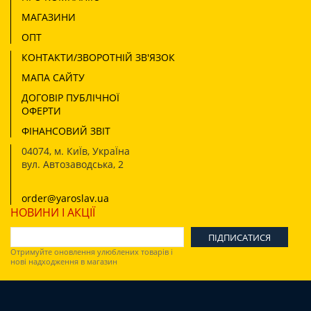
МАГАЗИНИ
ОПТ
КОНТАКТИ/ЗВОРОТНІЙ ЗВ'ЯЗОК
МАПА САЙТУ
ДОГОВІР ПУБЛІЧНОЇ
ОФЕРТИ
ФІНАНСОВИЙ ЗВІТ
04074
,
м. КиЇв, УкраЇна
вул. Автозаводська, 2
order@yaroslav.ua
НОВИНИ І АКЦІЇ
Отримуйте оновлення улюблених товарів і
нові надходження в магазин