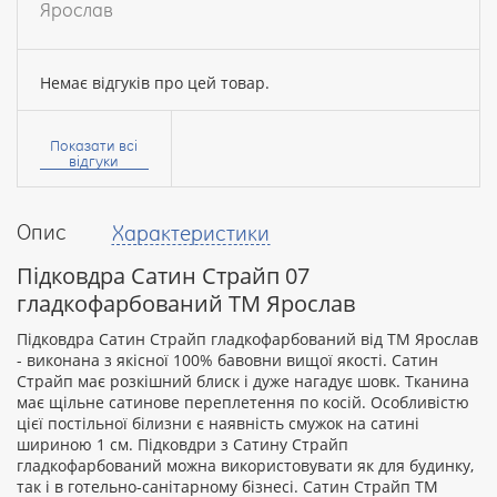
Ярослав
Немає відгуків про цей товар.
Ваше
ім’я:
Показати всі
відгуки
Опис
Характеристики
Ваш
відгук
Підковдра Сатин Страйп 07
гладкофарбований ТМ Ярослав
Підковдра Сатин Страйп гладкофарбований від ТМ Ярослав
- виконана з якісної 100% бавовни вищої якості. Сатин
Страйп має розкішний блиск і дуже нагадує шовк. Тканина
Рейтинг:
має щільне сатинове переплетення по косій. Особливістю
цієї постільної білизни є наявність смужок на сатині
шириною 1 см. Підковдри з Сатину Страйп
гладкофарбований можна використовувати як для будинку,
ПРОДОВЖИТИ
так і в готельно-санітарному бізнесі. Сатин Страйп ТМ