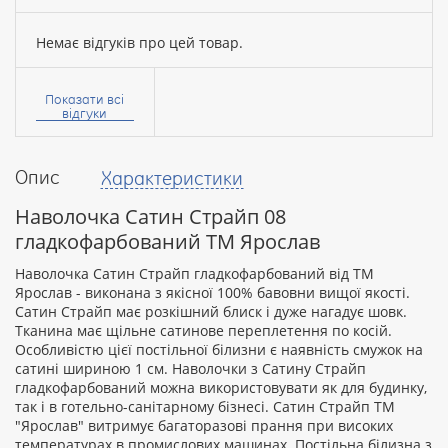
Немає відгуків про цей товар.
Ваше
ім’я:
Показати всі
відгуки
Опис
Характеристики
Ваш
відгук
Наволочка Сатин Страйп 08
гладкофарбований ТМ Ярослав
Наволочка Сатин Страйп гладкофарбований від ТМ
Ярослав - виконана з якісної 100% бавовни вищої якості.
Сатин Страйп має розкішний блиск і дуже нагадує шовк.
Рейтинг:
Тканина має щільне сатинове переплетення по косій.
Особливістю цієї постільної білизни є наявність смужок на
сатині шириною 1 см. Наволочки з Сатину Страйп
гладкофарбований можна використовувати як для будинку,
ПРОДОВЖИТИ
так і в готельно-санітарному бізнесі. Сатин Страйп ТМ
"Ярослав" витримує багаторазові прання при високих
температурах в промислових машинах. Постільна білизна з