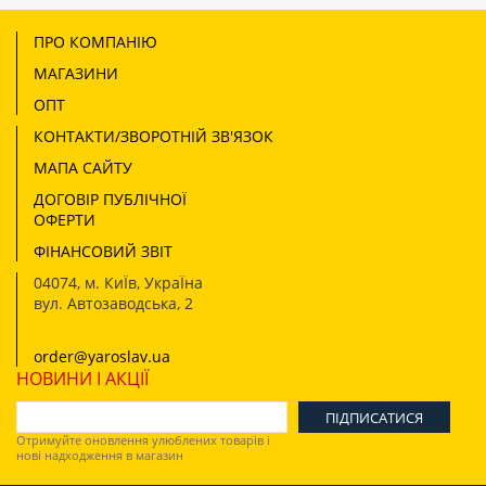
ПРО КОМПАНІЮ
МАГАЗИНИ
ОПТ
КОНТАКТИ/ЗВОРОТНІЙ ЗВ'ЯЗОК
МАПА САЙТУ
ДОГОВІР ПУБЛІЧНОЇ
ОФЕРТИ
ФІНАНСОВИЙ ЗВІТ
04074
,
м. КиЇв, УкраЇна
вул. Автозаводська, 2
order@yaroslav.ua
НОВИНИ І АКЦІЇ
Отримуйте оновлення улюблених товарів і
нові надходження в магазин