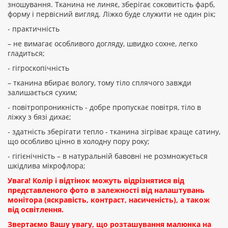
зношування. Тканина не линяє, зберігає соковитість фарб,
форму і первісний вигляд. Ліжко буде служити не один рік;
- практичність
– не вимагає особливого догляду, швидко сохне, легко
гладиться;
- гігроскопічність
– тканина вбирає вологу, тому тіло сплячого завжди
залишається сухим;
- повітропроникність - добре пропускає повітря, тіло в
ліжку з бязі дихає;
- здатність зберігати тепло - тканина зігріває краще сатину,
що особливо цінно в холодну пору року;
- гігієнічність – в натуральній бавовні не розмножується
шкідлива мікрофлора;
Увага! Колір і відтінок можуть відрізнятися від
представленого фото в залежності від налаштувань
монітора (яскравість, контраст, насиченість), а також
від освітлення.
Звертаємо Вашу увагу, що розташування малюнка на