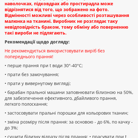
наволочках, підковдрах або простирадла може
відрізнятися від того, що зображено на фото.
Відмінності можливі через особливості розташування
малюнка на тканині. Виробник не розглядає таку
невідповідність браком, тому обміну або поверненню
такі вироби не підлягають.
Рекомендації щодо догляду:
Не рекомендується використовувати виріб без
попереднього прання!
• перше прання при t води 30°-40°C;
• прати без замочування;
• прати у вивернутому вигляді;
• барабан пральної машини заповнювати білизною на 50%,
для забезпечення ефективного, дбайливого прання,
легкого полоскання;
• застосовувати пральні порошки для кольорових тканин;
• зміна розміру після прання: за основою - до 6%, по качку -
до 3%;
• сушити білизну відразу після прання; • прасувати при t