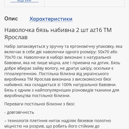
Опис
Характеристики
Ваш
відгук
Наволочка бязь набивна 2 шт az16 ТМ
Ярослав
Набір запаковується у зручну та ергономічну упаковку, яка
включає в себе дві наволочки одного розміру: 50х70 або
70х70 см. Наволочки в наборі виконані з натуральної
Рейтинг:
бавовни, яка не лише міцна, але і приємна на дотик. Бязь
добре вбирає зайву вологу, не дратує шкіру, оскільки є
гіпоалергенною. Постільна білизна від українського
виробника ТМ Ярослав виконана з високоякісної бязі
ПРОДОВЖИТИ
набивної, яка складається зі 100% натуральної бавовни.
Бязь є одним з найпопулярніших різновидів тканини для
виробництва постільної білизни.
Переваги постільної білизни з бязі:
- довговічність
– технологія плетіння ниток наділяє бязевое полотно
міцністю на розрив, що робить його стійким до