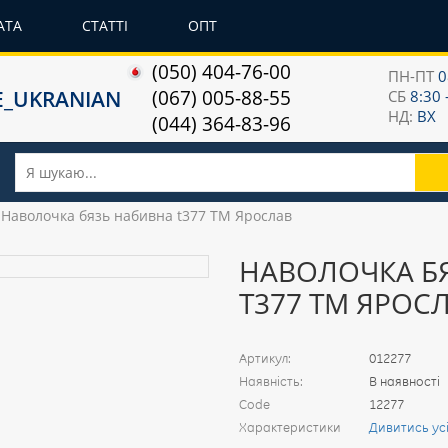
АТА
СТАТТІ
ОПТ
(050) 404-76-00
ПН-ПТ
0
(067) 005-88-55
СБ
8:30 
НД:
ВХ
(044) 364-83-96
Наволочка бязь набивна t377 ТМ Ярослав
НАВОЛОЧКА Б
T377 ТМ ЯРОС
Артикул:
012277
Наявність:
В наявності
Code
12277
Характеристики
Дивитись ус