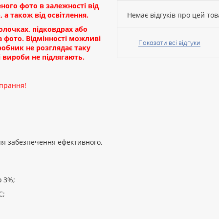
еного фото в залежності від
 а також від освітлення.
Немає відгуків про цей тов
Ваше
лочках, підковдрах або
ім’я:
а фото. Відмінності можливі
Показати всі відгуки
робник не розглядає таку
 вироби не підлягають.
Ваш
 прання!
відгук
ля забезпечення ефективного,
Рейтинг:
о 3%;
ПРОДОВЖИТИ
С;