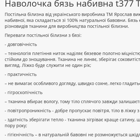
Наволочка бязь набивна t377 
Постільна білизна від українського виробника ТМ Ярослав вик
набивної, яка складається зі 100% натуральної бавовни. Бяз
різновидів тканини для виробництва постільної білизни.
Переваги постільної білизни з бязі:
- довговічність
– технологія плетіння ниток наділяє бязевое полотно міцніст
стійким до зношування. Тканина не линяє, зберігає соковитіс
вигляд. Ліжко буде служити не один рік;
- практичність
– не вимагає особливого догляду, швидко сохне, легко гладить
- гігроскопічність
– тканина вбирає вологу, тому тіло сплячого завжди залишаєт
- повітропроникність - добре пропускає повітря, тіло в ліжку з
- здатність зберігати тепло - тканина зігріває краще сатину,
пору року;
- гігієнічність – в натуральній бавовні не розмножується шкі