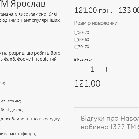
ТМ Ярослав
121.00 грн. - 133.0
онана з високоякісної бязі
ь є одним з найпопулярніших
Розмір наволочки
50х70
60х60
70х70
ю на розрив, що робить його
ть фарб, форму і первісний
Кількість:
+
—
121.00
ся;
ься сухим;
 бязі дихає;
Відгуки про Наво
 що особливо цінно в холодну
набивна t377 ТМ
длива мікрофлора;