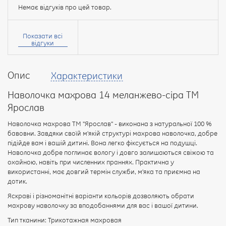
Немає відгуків про цей товар.
Ваше
ім’я:
Показати всі
відгуки
Опис
Характеристики
Ваш
відгук
Наволочка махрова 14 меланжево-сіра ТМ
Ярослав
Наволочка махрова ТМ "Ярослав" - виконана з натуральної 100 %
бавовни. Завдяки своїй м'якій структурі махрова наволочка, добре
підійде вам і вашій дитині. Вона легко фіксується на подушці.
Рейтинг:
Наволочка добре поглинає вологу і довго залишаються свіжою та
охайною, навіть при численних праннях. Практична у
використанні, має довгий термін служби, м'яка та приємна на
дотик.
ПРОДОВЖИТИ
Яскраві і різноманітні варіанти кольорів дозволяють обрати
махрову наволочку за вподобаннями для вас і вашої дитини.
Тип тканини: Трикотажная махровая