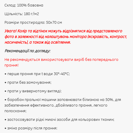
Склад: 100% бавовна
Щільність: 180 г/м2
Розміри простирадла: 50х70 см
Увага! Колір та відтінок можуть відрізнятися від представленого
фото в залежності від налаштувань монітора (яскравість, контраст,
насиченість), а також від освітлення.
Рекомендації по догляду:
Не рекомендується використовувати виріб без попереднього
прання!
• перше прання при t води 30°-40°C;
• прати без замочування;
• прати у вивернотому вигляді;
• барабан пральної машини заповнювати білизною на 50%, для
забезпечення ефективного, дбайливого прання, легкого
полоскання;
• застосовувати рідкі миючі засоби для кольорових тканин;
• зміна розміру після прання: