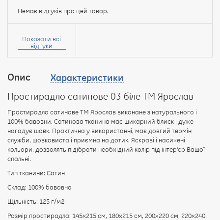
Немає відгуків про цей товар.
Ваше
ім’я:
Показати всі
відгуки
Опис
Характеристики
Ваш
відгук
Простирадло сатинове 03 біле ТМ Ярослав
Простирадло сатинове ТМ Ярослав виконане з натурального і
100% бавовни. Сатинова тканина має шикарний блиск і дуже
нагадує шовк. Практична у використанні, має довгий термін
служби, шовковиста і приємна на дотик. Яскраві і насичені
Рейтинг:
кольори, дозволять підібрати необхідний колір під інтер'єр Вашої
спальні.
Тип тканини: Сатин
ПРОДОВЖИТИ
Склад: 100% бавовна
Щільність: 125 г/м2
Розмір простирадла: 145х215 см, 180х215 см, 200х220 см, 220х240