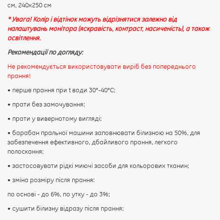
см, 240х250 см
* Увага! Колір і відтінок можуть відрізнятися залежно від
налаштувань монітора (яскравість, контраст, насиченість), а також
освітлення.
Рекомендації по догляду:
Не рекомендується використовувати виріб без попереднього
прання!
• перше прання при t води 30°-40°C;
• прати без замочування;
• прати у вивернотому вигляді;
• барабан пральної машини заповнювати білизною на 50%, для
забезпечення ефективного, дбайливого прання, легкого
полоскання;
• застосовувати рідкі миючі засоби для кольорових тканин;
• зміна розміру після прання:
по основі - до 6%, по утку - до 3%;
• сушити білизну відразу після прання;