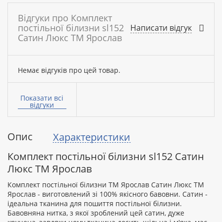
Відгуки про Комплект
постільної білизни sl152
Написати відгук
Сатин Люкс ТМ Ярослав
Немає відгуків про цей товар.
Ваше
ім’я:
Показати всі
відгуки
Опис
Характеристики
Ваш
відгук
Комплект постільної білизни sl152 Сатин
Люкс ТМ Ярослав
Комплект постільної білизни ТМ Ярослав Сатин Люкс ТМ
Ярослав - виготовлений зі 100% якісного бавовни. Сатин -
ідеальна тканина для пошиття постільної білизни.
Рейтинг:
Бавовняна нитка, з якої зроблений цей сатин, дуже