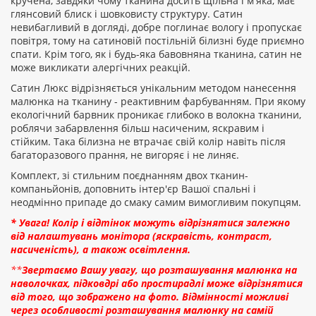
кручена, завдяки чому тканина досить щільна і м'яка, має
глянсовий блиск і шовковисту структуру. Сатин
невибагливий в догляді, добре поглинає вологу і пропускає
ПРОДОВЖИТИ
повітря, тому на сатиновій постільній білизні буде приємно
спати. Крім того, як і будь-яка бавовняна тканина, сатин не
може викликати алергічних реакцій.
Сатин Люкс відрізняється унікальним методом нанесення
малюнка на тканину - реактивним фарбуванням. При якому
екологічний барвник проникає глибоко в волокна тканини,
роблячи забарвлення більш насиченим, яскравим і
стійким. Така білизна не втрачає свій колір навіть після
багаторазового прання, не вигоряє і не линяє.
Комплект, зі стильним поєднанням двох тканин-
компаньйонів, доповнить інтер'єр Вашої спальні і
неодмінно припаде до смаку самим вимогливим покупцям.
* Увага! Колір і відтінок можуть відрізнятися залежно
від налаштувань монітора (яскравість, контраст,
насиченість), а також освітлення.
**
Звертаємо Вашу увагу, що розташування малюнка на
наволочках, підковдрі або простирадлі може відрізнятися
від того, що зображено на фото. Відмінності можливі
через особливості розташування малюнку на самій