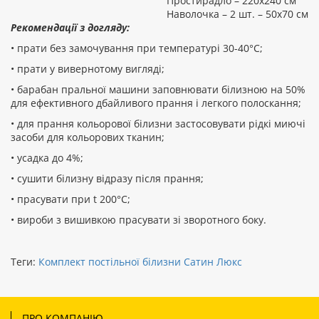
Простирадло – 220х240 см
Наволочка – 2 шт. – 50х70 см
Рекомендації з догляду:
• прати без замочування при температурі 30-40°С;
• прати у вивернотому вигляді;
• барабан пральної машини заповнювати білизною на 50%
для ефективного дбайливого прання і легкого полоскання;
• для прання кольорової білизни застосовувати рідкі миючі
засоби для кольорових тканин;
• усадка до 4%;
• сушити білизну відразу після прання;
• прасувати при t 200°С;
• вироби з вишивкою прасувати зі зворотного боку.
Теги:
Комплект постільної білизни Сатин Люкс
ПРО КОМПАНІЮ