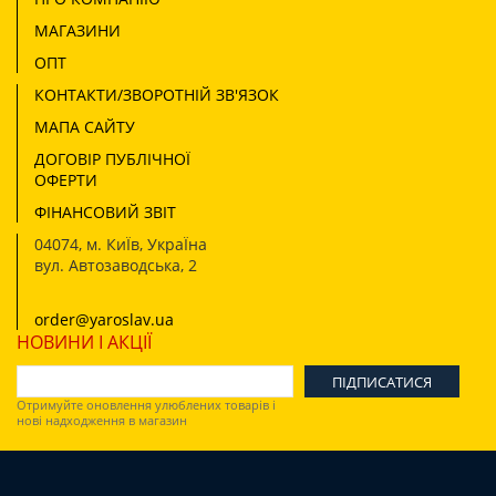
МАГАЗИНИ
ОПТ
КОНТАКТИ/ЗВОРОТНІЙ ЗВ'ЯЗОК
МАПА САЙТУ
ДОГОВІР ПУБЛІЧНОЇ
ОФЕРТИ
ФІНАНСОВИЙ ЗВІТ
04074
,
м. КиЇв, УкраЇна
вул. Автозаводська, 2
order@yaroslav.ua
НОВИНИ І АКЦІЇ
Отримуйте оновлення улюблених товарів і
нові надходження в магазин