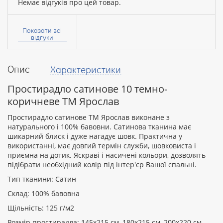
Немає відгуків про цей товар.
Ваше
ім’я:
Показати всі
відгуки
Опис
Характеристики
Ваш
відгук
Простирадло сатинове 10 темно-
коричневе ТМ Ярослав
Простирадло сатинове ТМ Ярослав виконане з
натурального і 100% бавовни. Сатинова тканина має
шикарний блиск і дуже нагадує шовк. Практична у
Рейтинг:
використанні, має довгий термін служби, шовковиста і
приємна на дотик. Яскраві і насичені кольори, дозволять
підібрати необхідний колір під інтер'єр Вашої спальні.
Тип тканини: Сатин
ПРОДОВЖИТИ
Склад: 100% бавовна
Щільність: 125 г/м2
Розмір простирадла: 145х215 см, 180х215 см, 200х220 см,