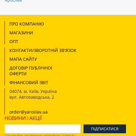
ПРО КОМПАНІЮ
МАГАЗИНИ
ОПТ
КОНТАКТИ/ЗВОРОТНІЙ ЗВ'ЯЗОК
МАПА САЙТУ
ДОГОВІР ПУБЛІЧНОЇ
ОФЕРТИ
ФІНАНСОВИЙ ЗВІТ
04074
,
м. КиЇв, УкраЇна
вул. Автозаводська, 2
order@yaroslav.ua
НОВИНИ І АКЦІЇ
Отримуйте оновлення улюблених товарів і