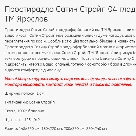
Простирадло Сатин Страйп 04 гла
ТМ Ярослав
Простирадло Сатин Страйп гладкофарбований від ТМ Ярослав - викон
вищої якості. Сатин Страйп має розкішний блиск і дуже нагадує шовк
переплетення по косій. Особливістю цієї постільної білизни є наявніс
Простирадла з Сатину Страйп гладкофарбований можна використовува
готельно-санітарному бізнесі. Сатин Страйп ТМ "Ярослав" витримує 
температурах в промислових машинах. Постільна білизна з Сатину Ст
підкреслить інтер'єр Вашої спальні, готелю / санаторію / бази відпочин
відчуття комфорту під час сну.
Увага! Колір та відтінок можуть відрізнятися від представленого фото
монітора (яскравість, контраст, насиченість), а також від освітлення.
Ширина полоси: 1 см
Тип тканини: Сатин Страйп
Склад: 100% бавовна
Щільність: 125 г/м2
Розмір: 145х220 см, 180х220 см, 200х220 см, 220х240 см