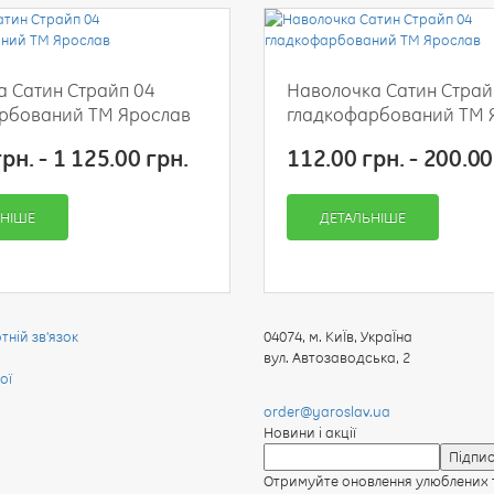
ПРОДОВЖИТИ
а Сатин Страйп 04
Наволочка Сатин Страй
рбований ТМ Ярослав
гладкофарбований ТМ 
рн. - 1 125.00 грн.
112.00 грн. - 200.00
ЬНІШЕ
ДЕТАЛЬНІШЕ
ній зв'язок
04074
,
м. КиЇв, УкраЇна
вул. Автозаводська, 2
ої
order@yaroslav.ua
Новини і акції
Отримуйте оновлення улюблених т