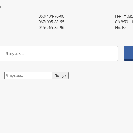
т
(050) 404-76-00
Пн-Пт
08:
(067) 005-88-55
Сб
8:30 - 
(044) 364-83-96
Нд:
Вх