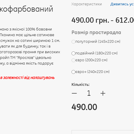
Характеристики
Дивитись ус
дкофарбований
490.00 грн. - 612.0
ано з якісної 100% бавовни
Розмір простирадла
. Тканина має щільне сатинове
ть смужок на сатині шириною 1 см.
полуторний (145х220 см)
ти як для будинку, так і в
багаторазові прання при високих
подвійний (180х220 см)
райп ТМ "Ярослав" ідеально
євро (200х220 см)
ку, а відмінна якість подарує
євро+ (240х220 см)
 в залежності від налаштувань
Кількість:
+
—
490.00