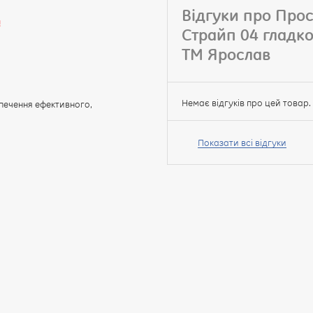
Відгуки про Про
!
Страйп 04 глад
ТМ Ярослав
Немає відгуків про цей товар.
печення ефективного,
Ваше
ім’я:
Показати всі відгуки
Ваш
відгук
Рейтинг: