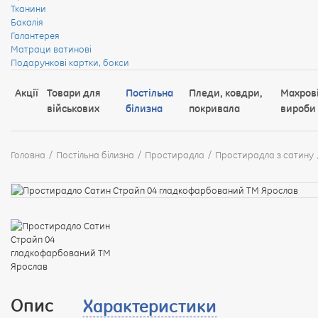
Тканини
Бакалія
Галантерея
Матраци ватинові
Подарункові картки, бокси
Акції
Товари для
Постільна
Пледи, ковдри,
Махров
військових
білизна
покривала
вироби
Головна
Постільна білизна
Простирадла
Простирадла з сатину
Опис
Характеристики