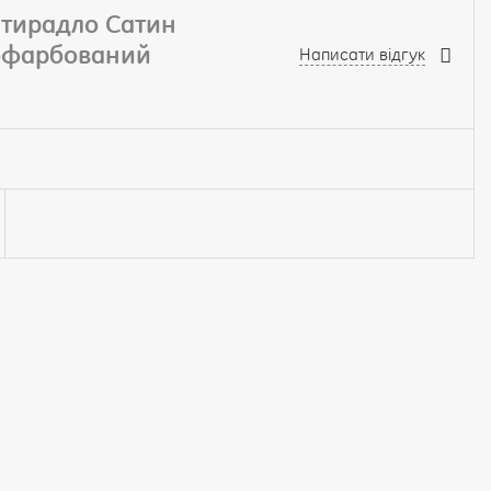
стирадло Сатин
кофарбований
Написати відгук