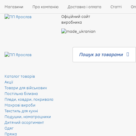
Магазини
Про компанію
Доставка і оплата
Статті
Оп
Офіційний сайт
виробника
Пошук за товарами
Каталог товарів
Акції
Товари для військових
Постільна білизна
Пледи, ковдри, покривала
Махрові вироби
Текстиль для кухні
Подушки, наматрацники
Дитячий асортимент
Одяг
Пряжа