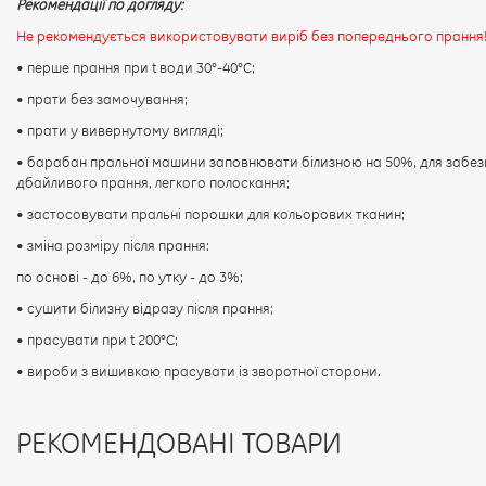
Рекомендації по догляду:
Не рекомендується використовувати виріб без попереднього прання
• перше прання при t води 30°-40°C;
• прати без замочування;
• прати у вивернутому вигляді;
• барабан пральної машини заповнювати білизною на 50%, для забез
дбайливого прання, легкого полоскання;
• застосовувати пральні порошки для кольорових тканин;
• зміна розміру після прання:
по основі - до 6%, по утку - до 3%;
• сушити білизну відразу після прання;
• прасувати при t 200°С;
• вироби з вишивкою прасувати із зворотної сторони.
РЕКОМЕНДОВАНІ ТОВАРИ