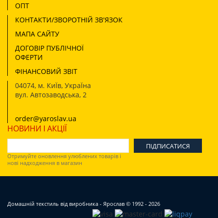
ОПТ
КОНТАКТИ/ЗВОРОТНІЙ ЗВ'ЯЗОК
МАПА САЙТУ
ДОГОВІР ПУБЛІЧНОЇ
ОФЕРТИ
ФІНАНСОВИЙ ЗВІТ
04074
,
м. КиЇв, УкраЇна
вул. Автозаводська, 2
order@yaroslav.ua
НОВИНИ І АКЦІЇ
Отримуйте оновлення улюблених товарів і
нові надходження в магазин
Домашній текстиль від виробника - Ярослав
© 1992 - 2026