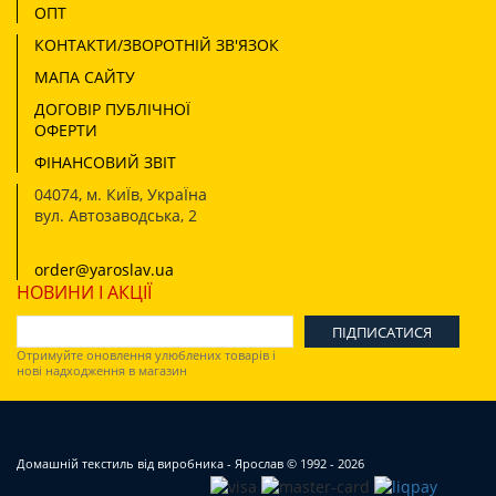
ОПТ
КОНТАКТИ/ЗВОРОТНІЙ ЗВ'ЯЗОК
МАПА САЙТУ
ДОГОВІР ПУБЛІЧНОЇ
ОФЕРТИ
ФІНАНСОВИЙ ЗВІТ
04074
,
м. КиЇв, УкраЇна
вул. Автозаводська, 2
order@yaroslav.ua
НОВИНИ І АКЦІЇ
Отримуйте оновлення улюблених товарів і
нові надходження в магазин
Домашній текстиль від виробника - Ярослав
© 1992 - 2026