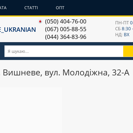
АТА
СТАТТІ
ОПТ
(050) 404-76-00
ПН-ПТ
0
(067) 005-88-55
СБ
8:30 
НД:
ВХ
(044) 364-83-96
 Вишневе, вул. Молодіжна, 32-А