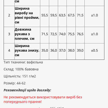
см
Ширина
виробу на
2
55,5
59,5
63,5
67,5
71,5
±1.0
рівні пройми,
см
Довжина
3
рукава з
71,5
72,5
74,0
75,5
76,5
±1.0
плечем, см
Ширина
4
рукава знизу,
35,0
36,0
37,0
38,0
39,0
±0.5
см
Тип тканини: вафельна
Склад: 100% бавовна
Щільність: 151 г/м2
Розмір: 44-62
Рекомендації щодо догляду:
Не рекомендується використовувати виріб без
попереднього прання!