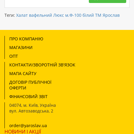
Теги:
Халат вафельний Люкс м.Ф-100 білий ТМ Ярослав
ПРО КОМПАНІЮ
МАГАЗИНИ
ОПТ
КОНТАКТИ/ЗВОРОТНІЙ ЗВ'ЯЗОК
МАПА САЙТУ
ДОГОВІР ПУБЛІЧНОЇ
ОФЕРТИ
ФІНАНСОВИЙ ЗВІТ
04074
,
м. КиЇв, УкраЇна
вул. Автозаводська, 2
order@yaroslav.ua
НОВИНИ І АКЦІЇ