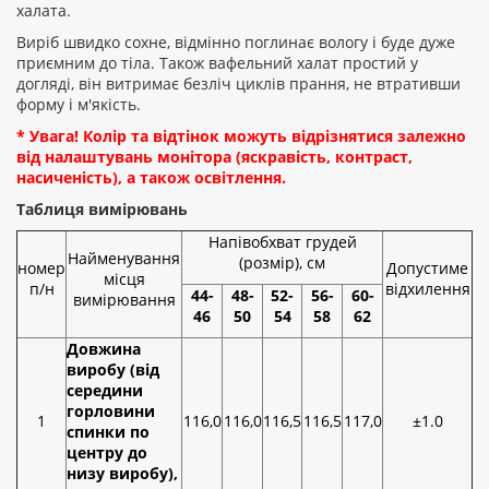
халата.
Виріб швидко сохне, відмінно поглинає вологу і буде дуже
приємним до тіла. Також вафельний халат простий у
догляді, він витримає безліч циклів прання, не втративши
форму і м'якість.
* Увага! Колір та відтінок можуть відрізнятися залежно
від налаштувань монітора (яскравість, контраст,
насиченість), а також освітлення.
Таблиця вимірювань
Напівобхват грудей
Найменування
(розмір), см
номер
Допустиме
місця
п/н
відхилення
44-
48-
52-
56-
60-
вимірювання
46
50
54
58
62
Довжина
виробу (від
середини
горловини
1
116,0
116,0
116,5
116,5
117,0
±1.0
спинки по
центру до
низу виробу),