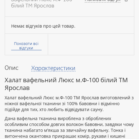
білий ТМ Ярослав
Немає відгуків про цей товар.
Ваше
ім’я:
Показати всі
відгуки
Опис
Характеристики
Ваш
відгук
Халат вафельний Люкс м.Ф-100 білий ТМ
Ярослав
Халат вафельний Люкс м.Ф-100 ТМ Ярослав виготовлений з
ніжної вафельної тканини зі 100% бавовни і відмінно
підійде для тих, хто любить відвідувати сауну.
Рейтинг:
Дана вафельна тканина вироблена з оброблених
особливим способом довгих волокон бавовни, завдяки чому
тканина набагато м'якша за звичайну вафельну. Тонка і
витончена окантовка прикрашає комір, рукави і кишені
ПРОДОВЖИТИ