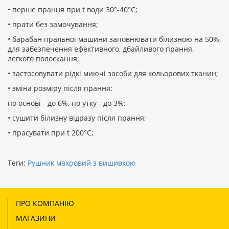
• перше прання при t води 30°-40°C;
• прати без замочування;
• барабан пральної машини заповнювати білизною на 50%,
для забезпечення ефективного, дбайливого прання,
легкого полоскання;
• застосовувати рідкі миючі засоби для кольорових тканин;
• зміна розміру після прання:
по основі - до 6%, по утку - до 3%;
• сушити білизну відразу після прання;
• прасувати при t 200°С;
Теги:
Рушник махровий з вишивкою
ПРО КОМПАНІЮ
МАГАЗИНИ