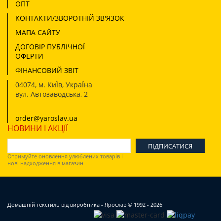
ОПТ
КОНТАКТИ/ЗВОРОТНІЙ ЗВ'ЯЗОК
МАПА САЙТУ
ДОГОВІР ПУБЛІЧНОЇ
ОФЕРТИ
ФІНАНСОВИЙ ЗВІТ
04074
,
м. КиЇв, УкраЇна
вул. Автозаводська, 2
order@yaroslav.ua
НОВИНИ І АКЦІЇ
Отримуйте оновлення улюблених товарів і
нові надходження в магазин
Домашній текстиль від виробника - Ярослав
© 1992 - 2026