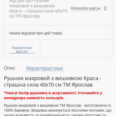
Відгуки про Рушник
махровий з вишивкою
Написати відгук
Краса - страшна сила 40х70
см ТМ Ярослав
Немає відгуків про цей товар.
Ваше
ім’я:
Показати всі
відгуки
Опис
Характеристики
Ваш
відгук
Рушник махровий з вишивкою Краса -
страшна сила 40х70 см ТМ Ярослав
*Увага! Колір рушника в асортименті. Уточнюйте у
менеджера наявність кольорів.
Рушник махровий з вишивкою ТМ Ярослав - виготовлено зі
Рейтинг:
100% бавовни. Вишивка виконується якісними нитками, що
надає яскравість та індивідуальність такому простому та