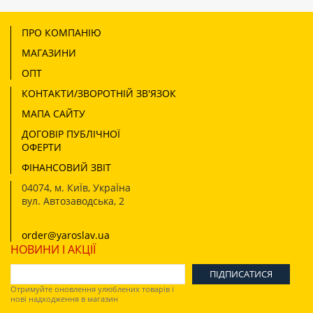
ПРО КОМПАНІЮ
МАГАЗИНИ
ОПТ
КОНТАКТИ/ЗВОРОТНІЙ ЗВ'ЯЗОК
МАПА САЙТУ
ДОГОВІР ПУБЛІЧНОЇ
ОФЕРТИ
ФІНАНСОВИЙ ЗВІТ
04074
,
м. КиЇв, УкраЇна
вул. Автозаводська, 2
order@yaroslav.ua
НОВИНИ І АКЦІЇ
Отримуйте оновлення улюблених товарів і
нові надходження в магазин