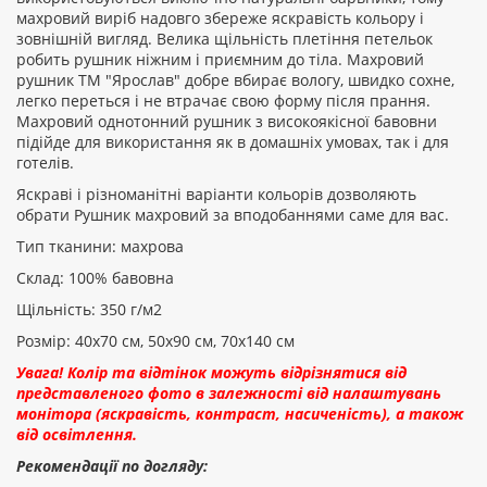
Рейтинг:
махровий виріб надовго збереже яскравість кольору і
зовнішній вигляд. Велика щільність плетіння петельок
робить рушник ніжним і приємним до тіла. Махровий
рушник ТМ "Ярослав" добре вбирає вологу, швидко сохне,
ПРОДОВЖИТИ
легко переться і не втрачає свою форму після прання.
Махровий однотонний рушник з високоякісної бавовни
підійде для використання як в домашніх умовах, так і для
готелів.
Яскраві і різноманітні варіанти кольорів дозволяють
обрати Рушник махровий за вподобаннями саме для вас.
Тип тканини: махрова
Склад: 100% бавовна
Щільність: 350 г/м2
Розмір: 40х70 см, 50х90 см, 70х140 см
Увага! Колір та відтінок можуть відрізнятися від
представленого фото в залежності від налаштувань
монітора (яскравість, контраст, насиченість), а також
від освітлення.
Рекомендації по догляду: