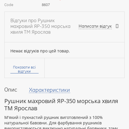
Code
8607
Відгуки про Рушник
махровий ЯР-350 морська
Написати відгук
хвиля ТМ Ярослав
Немає відгуків про цей товар.
Ваше
ім’я:
Показати всі
відгуки
Опис
Характеристики
Ваш
відгук
Рушник махровий ЯР-350 морська хвиля
ТМ Ярослав
М'який і пухнастий рушник виготовлений з 100%
натуральної бавовни. Для фарбування рушників
використовуються виключно натуральні барвники, тому