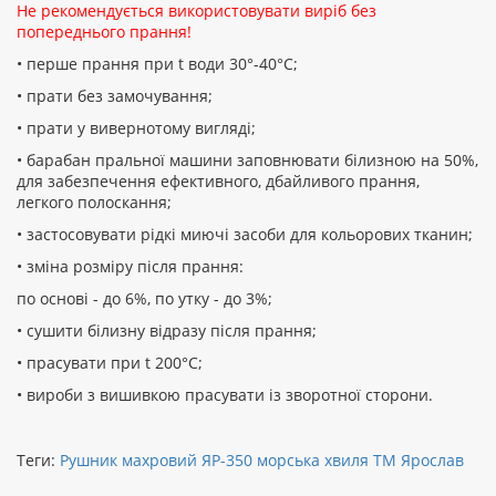
Не рекомендується використовувати виріб без
попереднього прання!
• перше прання при t води 30°-40°C;
• прати без замочування;
• прати у вивернотому вигляді;
• барабан пральної машини заповнювати білизною на 50%,
для забезпечення ефективного, дбайливого прання,
легкого полоскання;
• застосовувати рідкі миючі засоби для кольорових тканин;
• зміна розміру після прання:
по основі - до 6%, по утку - до 3%;
• сушити білизну відразу після прання;
• прасувати при t 200°С;
• вироби з вишивкою прасувати із зворотної сторони.
Теги:
Рушник махровий ЯР-350 морська хвиля ТМ Ярослав