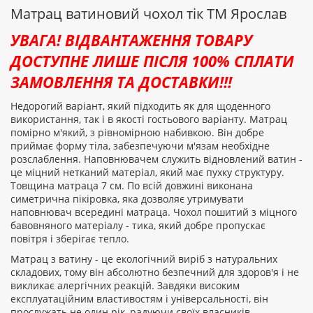
відгук
Матрац ватиновий чохол тік ТМ Ярослав
УВАГА! ВІДВАНТАЖЕННЯ ТОВАРУ
ДОСТУПНЕ ЛИШЕ ПІСЛЯ 100% СПЛАТИ
ЗАМОВЛЕННЯ ТА ДОСТАВКИ!!!
Рейтинг:
Недорогий варіант, який підходить як для щоденного
використання, так і в якості гостьового варіанту. Матрац
помірно м'який, з рівномірною набивкою. Він добре
ПРОДОВЖИТИ
приймає форму тіла, забезпечуючи м'язам необхідне
розслаблення. Наповнювачем служить відновлений ватин -
це міцний нетканий матеріал, який має пухку структуру.
Товщина матраца 7 см. По всій довжині виконана
симетрична пікіровка, яка дозволяє утримувати
наповнювач всередині матраца. Чохол пошитий з міцного
бавовняного матеріалу - тика, який добре пропускає
повітря і зберігає тепло.
Матрац з ватину - це екологічний виріб з натуральних
складових, тому він абсолютно безпечний для здоров'я і не
викликає алергічних реакцій. Завдяки високим
експлуатаційним властивостям і універсальності, він
прослужать не один рік, радуючи своїх власників.