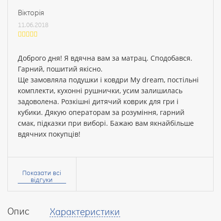
Вiкторiя
11.06.2018
Доброго дня! Я вдячна вам за матрац. Сподобався.
Гарний, пошитий якiсно.
Ще замовляла подушки i ковдри My dream, постiльнi
комплекти, кухоннi рушнички, усим залишилась
задоволена. Розкiшнi дитячий коврик для гри i
кубики. Дякую операторам за розумiння, гарний
смак, пiдказки при виборi. Бажаю вам якнайбiльше
вдячних покупцiв!
Ваше
ім’я:
Показати всі
відгуки
Опис
Характеристики
Ваш