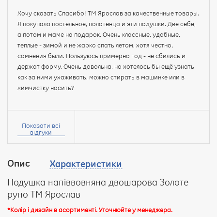
Хочу сказать Спасибо! ТМ Ярослав за качественные товары.
Я покупала постельное, полотенца и эти подушки. Две себе,
а потом и маме на подарок. Очень классные, удобные,
теплые - зимой и не жарко спать летом, хотя честно,
сомнения были. Пользуюсь примерно год - не сбились и
держат форму. Очень довольна, но хотелось бы ещё узнать
как за ними ухаживать, можно стирать в машинке или в
химчистку носить?
Ваше
ім’я:
Показати всі
відгуки
Опис
Характеристики
Ваш
відгук
Подушка напіввовняна двошарова Золоте
руно ТМ Ярослав
*Колір і дизайн в асортименті. Уточнюйте у менеджера.