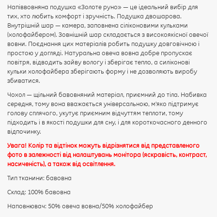
Напіввовняна подушка «Золоте руно» — це ідеальний вибір для
тих, хто любить комфорт і зручність. Подушка двошарова.
Рейтинг:
Внутрішній шар — камера, заповнена сіліконовими кульками
(холофайбером). Зовнішній шар складається з високоякісної овечої
вовни. Поєднання цих матеріалів робить подушку довговічною і
простою у догляді. Натуральна овеча вовна добре пропускає
ПРОДОВЖИТИ
повітря, відводить зайву вологу і зберігає тепло, а силіконові
кульки холофайбера зберігають форму і не дозволяють виробу
збиватися.
Чохол — щільний бавовняний матеріал, приємний до тіла. Набивка
середня, тому вона вважається універсальною, м'яко підтримує
голову сплячого, укутує приємним відчуттям теплоти, тому
підходить і в якості подушки для сну, і для короткочасного денного
відпочинку.
Увага! Колір та відтінок можуть відрізнятися від представленого
фото в залежності від налаштувань монітора (яскравість, контраст,
насиченість), а також від освітлення.
Тип тканини: бавовна
Склад: 100% бавовна
Наповнювач: 50% овеча вовна/50% холофайбер