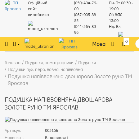
Офіційний
(050) 404-76-
Пн-Пт
08:30 -
сайт
00
19:00
виробника
(067) 005-88-
Сб
8:30 -
55
13:00
(044) 364-83-
Нд:
Вх
96
0
Мова
Головна
Подушки, наматрацники
Подушки
Подушки пух, перо, вовна, напіввовна
Подушка напіввовняна двошарова Золоте руно ТМ
Ярослав
ПОДУШКА НАПІВВОВНЯНА ДВОШАРОВА
ЗОЛОТЕ РУНО ТМ ЯРОСЛАВ
Артикул:
003156
Наявність:
В наявності